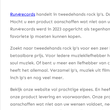
G
a
Run4records
handelt in tweedehands rock lp’s. D
n
Mocht u een product aanschaffen wat niet aan u
g
Run4records werd in 2023 opgericht als tegenhang
–
favoriete lp moeten kunnen kopen.
D
o
Zoekt naar tweedehands rock lp’s voor een zeer 
l
betaalbare prijs. Voor iedere muziekliefhebber he
c
soul muziek. Of bent u meer een liefhebber van 
e
heeft het allemaal. Verzamel lp’s, muziek uit fi
V
inch lp’s en nog veel meer.
i
Bekijk onze website vol prachtige elpees. En he
t
onze product levering en voorwaarden. Onze pro
a
aanschaffen wat niet aan uw wensen voldoet, nee
a