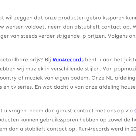
at wil zeggen dat onze producten gebruikssporen kunne
w wensen voldoet, neem dan alstublieft contact op. W
er van steeds verder stijgende lp prijzen. Volgens on
betaalbare prijs? Bij
Run4records
bent u aan het juist
bben wij muziek in verschillende stijlen. Van popmuzi
country of muziek van eigen bodem. Onze NL afdeling 
lms en tv series. En wat dacht u van onze afdeling hou
eft u vragen, neem dan gerust contact met ons op via
ducten kunnen gebruikssporen hebben op zowel de hoes
m dan alstublieft contact op. Run4records werd in 20