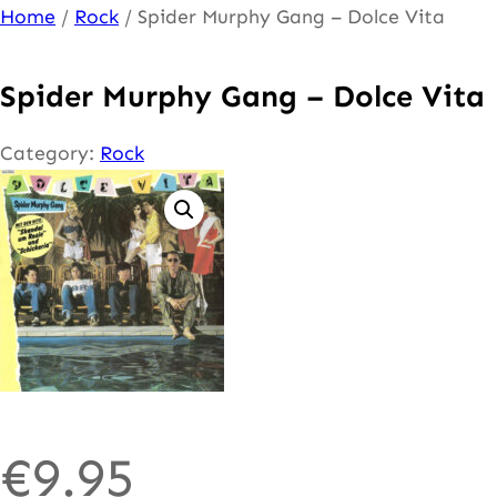
Ga
Home
/
Rock
/ Spider Murphy Gang – Dolce Vita
naar
de
Spider Murphy Gang – Dolce Vita
inhoud
Category:
Rock
€
9.95