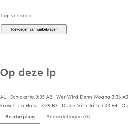
1 op voorraad
S
Toevoegen aan winkelwagen
p
i
d
e
Op deze lp
r
M
u
r
A1 Schickeria 3:35 A2 Wer Wird Denn Woana 3:36 A3 
p
Frosch Im Hois… 3:39 B3 Dolce-Vita-Rita 3:43 B4 Oa
h
Beschrijving
Beoordelingen (0)
y