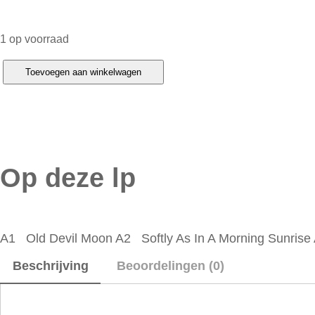
1 op voorraad
S
Toevoegen aan winkelwagen
o
n
n
y
Op deze lp
R
o
l
l
A1 Old Devil Moon A2 Softly As In A Morning Sunrise
i
Beschrijving
Beoordelingen (0)
n
s