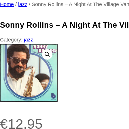
Ga
Home
/
jazz
/ Sonny Rollins – A Night At The Village Va
naar
de
Sonny Rollins – A Night At The Vi
inhoud
Category:
jazz
€
12.95