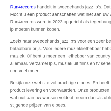
–
Run4records
handelt in tweedehands jazz lp’s. Dat
A
Mocht u een product aanschaffen wat niet aan uw w
N
Run4records werd in 2023 opgericht als tegenhanger
i
lp moeten kunnen kopen.
g
h
Zoekt naar tweedehands jazz lp’s voor een zeer bet
t
betaalbare prijs. Voor iedere muziekliefhebber hebb
A
muziek. Of bent u meer een liefhebber van country
t
allemaal. Verzamel lp’s, muziek uit films en tv se
T
nog veel meer.
h
Bekijk onze website vol prachtige elpees. En heef
e
product levering en voorwaarden. Onze producten 
V
wat niet aan uw wensen voldoet, neem dan alstublie
i
stijgende prijzen van elpees.
l