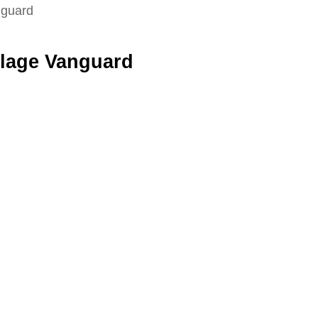
nguard
llage Vanguard