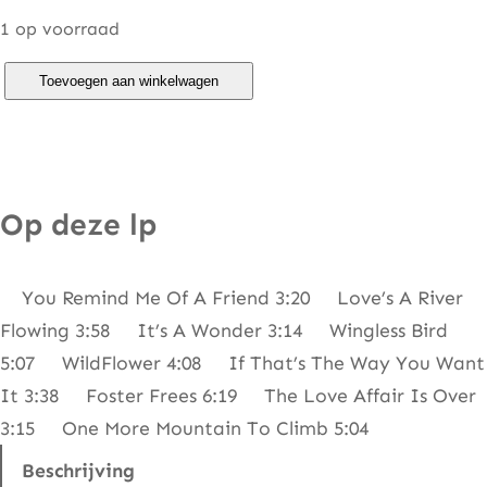
1 op voorraad
S
Toevoegen aan winkelwagen
k
y
l
a
Op deze lp
r
k
You Remind Me Of A Friend 3:20 Love’s A River
–
Flowing 3:58 It’s A Wonder 3:14 Wingless Bird
S
5:07 WildFlower 4:08 If That’s The Way You Want
k
It 3:38 Foster Frees 6:19 The Love Affair Is Over
y
3:15 One More Mountain To Climb 5:04
l
a
Beschrijving