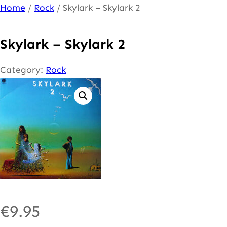
Ga
Home
/
Rock
/ Skylark – Skylark 2
naar
de
Skylark – Skylark 2
inhoud
Category:
Rock
€
9.95