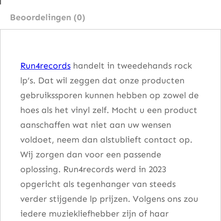
r
Beoordelingen (0)
k
2
a
Run4records
handelt in tweedehands rock
a
lp’s. Dat wil zeggen dat onze producten
n
gebruikssporen kunnen hebben op zowel de
t
hoes als het vinyl zelf. Mocht u een product
a
aanschaffen wat niet aan uw wensen
l
voldoet, neem dan alstublieft contact op.
Wij zorgen dan voor een passende
oplossing. Run4records werd in 2023
opgericht als tegenhanger van steeds
verder stijgende lp prijzen. Volgens ons zou
iedere muziekliefhebber zijn of haar