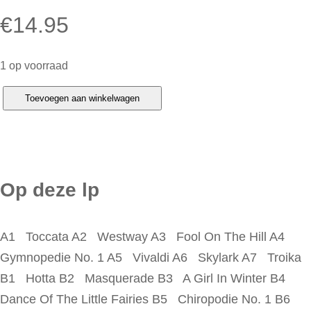
€
14.95
1 op voorraad
S
Toevoegen aan winkelwagen
k
y
–
M
Op deze lp
a
s
A1 Toccata A2 Westway A3 Fool On The Hill A4
t
Gymnopedie No. 1 A5 Vivaldi A6 Skylark A7 Troika
e
B1 Hotta B2 Masquerade B3 A Girl In Winter B4
r
Dance Of The Little Fairies B5 Chiropodie No. 1 B6
p