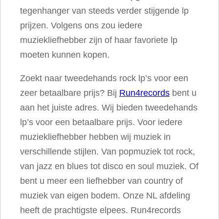
tegenhanger van steeds verder stijgende lp
s
prijzen. Volgens ons zou iedere
t
muziekliefhebber zijn of haar favoriete lp
O
moeten kunnen kopen.
f
S
Zoekt naar tweedehands rock lp’s voor een
k
zeer betaalbare prijs? Bij
Run4records
bent u
y
aan het juiste adres. Wij bieden tweedehands
a
lp’s voor een betaalbare prijs. Voor iedere
a
muziekliefhebber hebben wij muziek in
n
verschillende stijlen. Van popmuziek tot rock,
t
van jazz en blues tot disco en soul muziek. Of
a
bent u meer een liefhebber van country of
l
muziek van eigen bodem. Onze NL afdeling
heeft de prachtigste elpees. Run4records