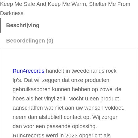
Keep Me Safe And Keep Me Warm, Shelter Me From
i
Darkness
e
c
Beschrijving
e
Beoordelingen (0)
s
–
T
Run4records
handelt in tweedehands rock
h
lp’s. Dat wil zeggen dat onze producten
e
gebruikssporen kunnen hebben op zowel de
V
hoes als het vinyl zelf. Mocht u een product
e
aanschaffen wat niet aan uw wensen voldoet,
r
neem dan alstublieft contact op. Wij zorgen
y
dan voor een passende oplossing.
B
Run4records werd in 2023 opgericht als
e