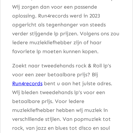
Wij zorgen dan voor een passende
A
oplossing. Run4records werd in 2023
n
opgericht als tegenhanger van steeds
d
verder stijgende lp prijzen. Volgens ons zou
O
iedere muziekliefhebber zijn of haar
t
favoriete lp moeten kunnen kopen.
h
e
Zoekt naar tweedehands rock & Roll lp’s
r
voor een zeer betaalbare prijs? Bij
L
Run4records
bent u aan het juiste adres.
o
Wij bieden tweedehands lp’s voor een
s
betaalbare prijs. Voor iedere
t
muziekliefhebber hebben wij muziek in
S
verschillende stijlen. Van popmuziek tot
k
rock, van jazz en blues tot disco en soul
i