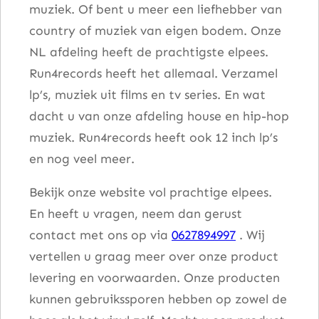
muziek. Of bent u meer een liefhebber van
l
country of muziek van eigen bodem. Onze
l
NL afdeling heeft de prachtigste elpees.
s
Run4records heeft het allemaal. Verzamel
a
lp’s, muziek uit films en tv series. En wat
a
dacht u van onze afdeling house en hip-hop
n
muziek. Run4records heeft ook 12 inch lp’s
t
en nog veel meer.
a
l
Bekijk onze website vol prachtige elpees.
En heeft u vragen, neem dan gerust
contact met ons op via
0627894997
. Wij
vertellen u graag meer over onze product
levering en voorwaarden. Onze producten
kunnen gebruikssporen hebben op zowel de