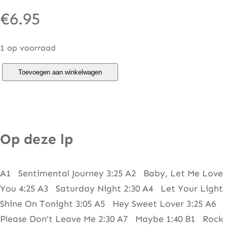
€
6.95
1 op voorraad
S
Toevoegen aan winkelwagen
h
i
t
h
Op deze lp
o
u
A1 Sentimental Journey 3:25 A2 Baby, Let Me Love
s
You 4:25 A3 Saturday Night 2:30 A4 Let Your Light
e
Shine On Tonight 3:05 A5 Hey Sweet Lover 3:25 A6
b
Please Don’t Leave Me 2:30 A7 Maybe 1:40 B1 Rock
a