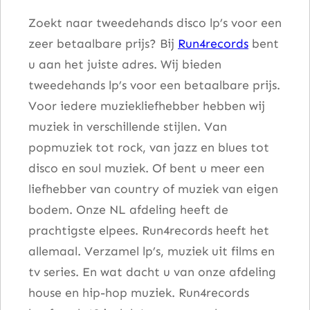
t
Zoekt naar tweedehands disco lp’s voor een
a
zeer betaalbare prijs? Bij
Run4records
bent
l
u aan het juiste adres. Wij bieden
tweedehands lp’s voor een betaalbare prijs.
Voor iedere muziekliefhebber hebben wij
muziek in verschillende stijlen. Van
popmuziek tot rock, van jazz en blues tot
disco en soul muziek. Of bent u meer een
liefhebber van country of muziek van eigen
bodem. Onze NL afdeling heeft de
prachtigste elpees. Run4records heeft het
allemaal. Verzamel lp’s, muziek uit films en
tv series. En wat dacht u van onze afdeling
house en hip-hop muziek. Run4records