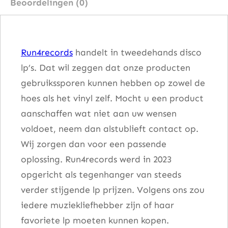
Beoordelingen (0)
S
e
r
Run4records
handelt in tweedehands disco
g
lp’s. Dat wil zeggen dat onze producten
i
gebruikssporen kunnen hebben op zowel de
o
hoes als het vinyl zelf. Mocht u een product
M
aanschaffen wat niet aan uw wensen
e
voldoet, neem dan alstublieft contact op.
n
Wij zorgen dan voor een passende
d
oplossing. Run4records werd in 2023
e
opgericht als tegenhanger van steeds
s
verder stijgende lp prijzen. Volgens ons zou
a
iedere muziekliefhebber zijn of haar
a
favoriete lp moeten kunnen kopen.
n