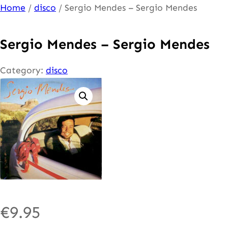
Ga
Home
/
disco
/ Sergio Mendes – Sergio Mendes
naar
de
Sergio Mendes – Sergio Mendes
inhoud
Category:
disco
€
9.95