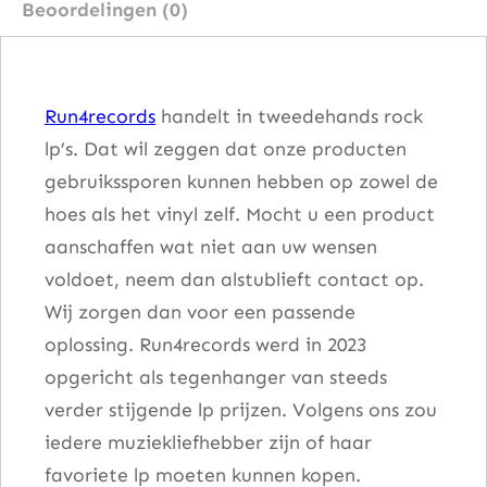
Beoordelingen (0)
–
B
l
Run4records
handelt in tweedehands rock
u
lp’s. Dat wil zeggen dat onze producten
e
gebruikssporen kunnen hebben op zowel de
p
hoes als het vinyl zelf. Mocht u een product
r
aanschaffen wat niet aan uw wensen
i
voldoet, neem dan alstublieft contact op.
n
Wij zorgen dan voor een passende
t
oplossing. Run4records werd in 2023
a
opgericht als tegenhanger van steeds
a
verder stijgende lp prijzen. Volgens ons zou
n
iedere muziekliefhebber zijn of haar
t
favoriete lp moeten kunnen kopen.
a