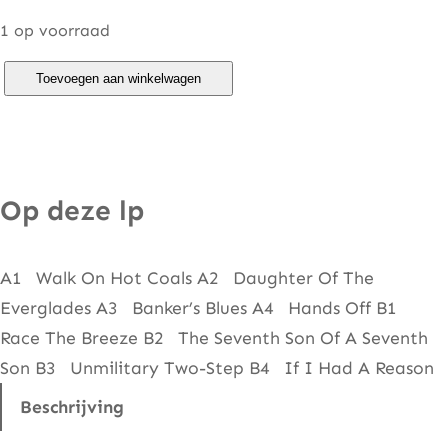
1 op voorraad
R
Toevoegen aan winkelwagen
o
r
y
G
Op deze lp
a
l
A1 Walk On Hot Coals A2 Daughter Of The
l
Everglades A3 Banker’s Blues A4 Hands Off B1
a
Race The Breeze B2 The Seventh Son Of A Seventh
g
Son B3 Unmilitary Two-Step B4 If I Had A Reason
h
e
Beschrijving
r