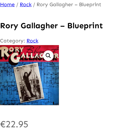
Ga
Home
/
Rock
/ Rory Gallagher – Blueprint
naar
de
Rory Gallagher – Blueprint
inhoud
Category:
Rock
€
22.95