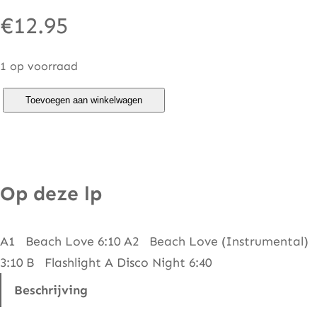
€
12.95
1 op voorraad
R
Toevoegen aan winkelwagen
o
f
o
–
Op deze lp
B
e
A1 Beach Love 6:10 A2 Beach Love (Instrumental)
a
3:10 B Flashlight A Disco Night 6:40
c
h
Beschrijving
L