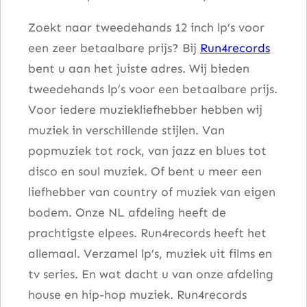
D
Zoekt naar tweedehands 12 inch lp’s voor
i
een zeer betaalbare prijs? Bij
Run4records
s
bent u aan het juiste adres. Wij bieden
c
tweedehands lp’s voor een betaalbare prijs.
o
Voor iedere muziekliefhebber hebben wij
N
muziek in verschillende stijlen. Van
i
popmuziek tot rock, van jazz en blues tot
g
disco en soul muziek. Of bent u meer een
h
liefhebber van country of muziek van eigen
t
bodem. Onze NL afdeling heeft de
a
prachtigste elpees. Run4records heeft het
a
allemaal. Verzamel lp’s, muziek uit films en
n
tv series. En wat dacht u van onze afdeling
t
house en hip-hop muziek. Run4records
a