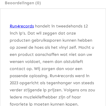
Beoordelingen (0)
o
v
e
Run4records
handelt in tweedehands 12
–
inch lp’s. Dat wil zeggen dat onze
F
producten gebruikssporen kunnen hebben
l
op zowel de hoes als het vinyl zelf. Mocht u
a
een product aanschaffen wat niet aan uw
s
wensen voldoet, neem dan alstublieft
h
contact op. Wij zorgen dan voor een
l
passende oplossing. Run4records werd in
i
2023 opgericht als tegenhanger van steeds
g
verder stijgende lp prijzen. Volgens ons zou
h
iedere muziekliefhebber zijn of haar
t
favoriete lp moeten kunnen kopen.
A