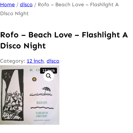
Ga
Home
/
disco
/ Rofo – Beach Love – Flashlight A
naar
Disco Night
de
inhoud
Rofo – Beach Love – Flashlight A
Disco Night
Category:
12 inch
, 
disco
12 inch