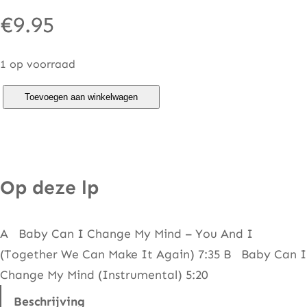
€
9.95
1 op voorraad
R
Toevoegen aan winkelwagen
o
c
k
a
Op deze lp
w
a
A Baby Can I Change My Mind – You And I
y
(Together We Can Make It Again) 7:35 B Baby Can I
B
Change My Mind (Instrumental) 5:20
o
u
Beschrijving