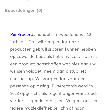
l
Beoordelingen (0)
e
v
a
Run4records
handelt in tweedehands 12
r
inch lp’s. Dat wil zeggen dat onze
d
producten gebruikssporen kunnen hebben
–
op zowel de hoes als het vinyl zelf. Mocht u
B
een product aanschaffen wat niet aan uw
a
wensen voldoet, neem dan alstublieft
b
contact op. Wij zorgen dan voor een
y
passende oplossing. Run4records werd in
C
2023 opgericht als tegenhanger van steeds
a
verder stijgende lp prijzen. Volgens ons zou
n
iedere muziekliefhebber zijn of haar
I