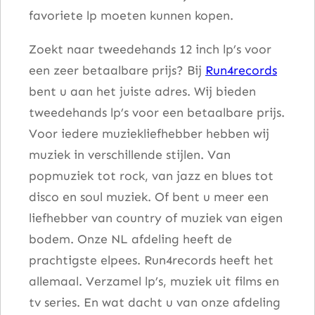
favoriete lp moeten kunnen kopen.
C
h
Zoekt naar tweedehands 12 inch lp’s voor
a
een zeer betaalbare prijs? Bij
Run4records
n
bent u aan het juiste adres. Wij bieden
g
tweedehands lp’s voor een betaalbare prijs.
e
Voor iedere muziekliefhebber hebben wij
M
muziek in verschillende stijlen. Van
y
popmuziek tot rock, van jazz en blues tot
M
disco en soul muziek. Of bent u meer een
i
liefhebber van country of muziek van eigen
n
bodem. Onze NL afdeling heeft de
d
prachtigste elpees. Run4records heeft het
a
allemaal. Verzamel lp’s, muziek uit films en
a
tv series. En wat dacht u van onze afdeling
n