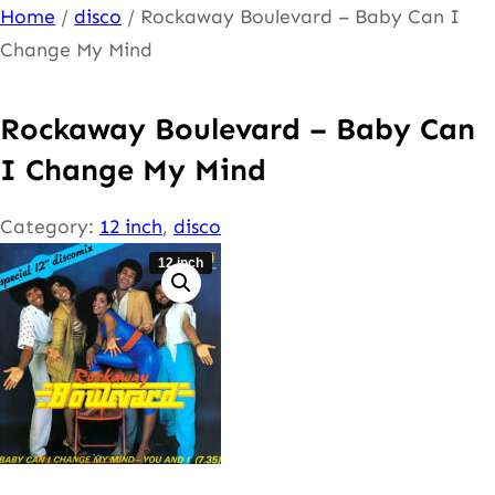
Ga
Home
/
disco
/ Rockaway Boulevard – Baby Can I
naar
Change My Mind
de
inhoud
Rockaway Boulevard – Baby Can
I Change My Mind
Category:
12 inch
, 
disco
12 inch