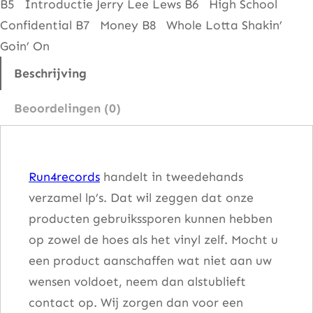
B5 Introductie Jerry Lee Lews B6 High School
l
Confidential B7 Money B8 Whole Lotta Shakin’
Goin’ On
Beschrijving
Beoordelingen (0)
Run4records
handelt in tweedehands
verzamel lp’s. Dat wil zeggen dat onze
producten gebruikssporen kunnen hebben
op zowel de hoes als het vinyl zelf. Mocht u
een product aanschaffen wat niet aan uw
wensen voldoet, neem dan alstublieft
contact op. Wij zorgen dan voor een