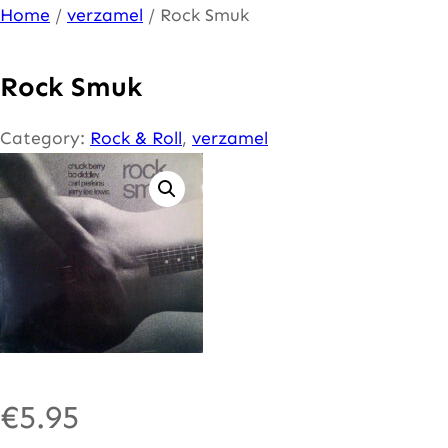
Ga
Home
/
verzamel
/ Rock Smuk
naar
de
Rock Smuk
inhoud
Category:
Rock & Roll
, 
verzamel
€
5.95