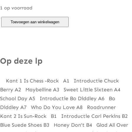
1 op voorraad
R
Toevoegen aan winkelwagen
o
c
k
S
Op deze lp
m
u
Kant 1 Is Chess -Rock A1 Introductie Chuck
k
Berry A2 Maybelline A3 Sweet Little Sixteen A4
a
School Day A5 Introductie Bo Diddley A6 Bo
a
Diddley A7 Who Do You Love A8 Roadrunner
n
Kant 2 Is Sun-Rock B1 Introductie Carl Perkins B2
t
Blue Suede Shoes B3 Honey Don’t B4 Glad All Over
a