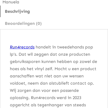
Manuela
S
p
Beschrijving
o
Beoordelingen (0)
t
l
i
Run4records
handelt in tweedehands pop
g
lp’s. Dat wil zeggen dat onze producten
h
gebruikssporen kunnen hebben op zowel de
t
hoes als het vinyl zelf. Mocht u een product
O
aanschaffen wat niet aan uw wensen
n
voldoet, neem dan alstublieft contact op.
…
Wij zorgen dan voor een passende
a
oplossing. Run4records werd in 2023
a
opgericht als tegenhanger van steeds
n