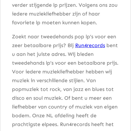
verder stijgende lp prijzen. Volgens ons zou
t
iedere muziekliefhebber zijn of haar
a
favoriete lp moeten kunnen kopen.
l
Zoekt naar tweedehands pop lp’s voor een
zeer betaalbare prijs? Bij
Run4records
bent
u aan het juiste adres. Wij bieden
tweedehands lp’s voor een betaalbare prijs.
Voor iedere muziekliefhebber hebben wij
muziek in verschillende stijlen. Van
popmuziek tot rock, van jazz en blues tot
disco en soul muziek. Of bent u meer een
liefhebber van country of muziek van eigen
bodem. Onze NL afdeling heeft de
prachtigste elpees. Run4records heeft het