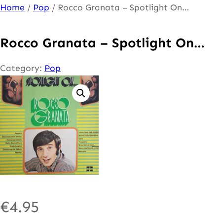
Ga
Home
/
Pop
/ Rocco Granata – Spotlight On…
naar
de
Rocco Granata – Spotlight On…
inhoud
Category:
Pop
€
4.95