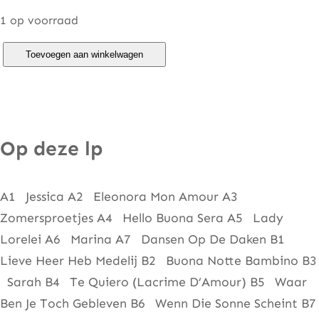
1 op voorraad
R
Toevoegen aan winkelwagen
o
c
c
o
Op deze lp
G
r
A1 Jessica A2 Eleonora Mon Amour A3
a
Zomersproetjes A4 Hello Buona Sera A5 Lady
n
Lorelei A6 Marina A7 Dansen Op De Daken B1
a
Lieve Heer Heb Medelij B2 Buona Notte Bambino B3
t
Sarah B4 Te Quiero (Lacrime D’Amour) B5 Waar
a
Ben Je Toch Gebleven B6 Wenn Die Sonne Scheint B7
–