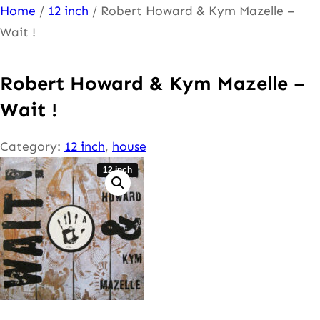
Ga
Home
/
12 inch
/ Robert Howard & Kym Mazelle –
naar
Wait !
de
inhoud
Robert Howard & Kym Mazelle –
Wait !
Category:
12 inch
, 
house
12 inch