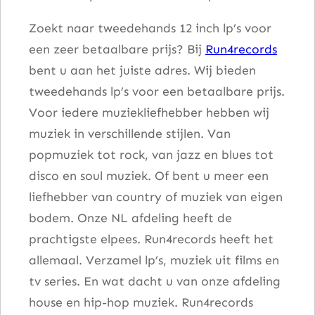
i
Zoekt naar tweedehands 12 inch lp’s voor
t
een zeer betaalbare prijs? Bij
Run4records
!
bent u aan het juiste adres. Wij bieden
a
tweedehands lp’s voor een betaalbare prijs.
a
Voor iedere muziekliefhebber hebben wij
n
muziek in verschillende stijlen. Van
t
popmuziek tot rock, van jazz en blues tot
a
disco en soul muziek. Of bent u meer een
l
liefhebber van country of muziek van eigen
bodem. Onze NL afdeling heeft de
prachtigste elpees. Run4records heeft het
allemaal. Verzamel lp’s, muziek uit films en
tv series. En wat dacht u van onze afdeling
house en hip-hop muziek. Run4records