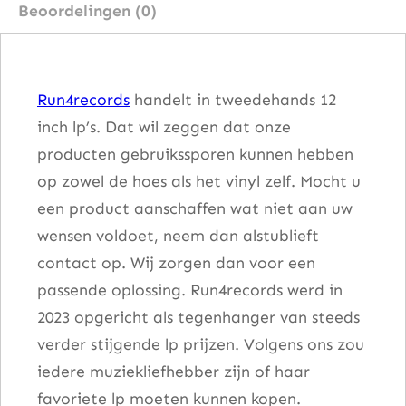
Beoordelingen (0)
d
&
K
Run4records
handelt in tweedehands 12
y
inch lp’s. Dat wil zeggen dat onze
m
producten gebruikssporen kunnen hebben
M
op zowel de hoes als het vinyl zelf. Mocht u
a
een product aanschaffen wat niet aan uw
z
wensen voldoet, neem dan alstublieft
e
contact op. Wij zorgen dan voor een
l
passende oplossing. Run4records werd in
l
2023 opgericht als tegenhanger van steeds
e
verder stijgende lp prijzen. Volgens ons zou
–
iedere muziekliefhebber zijn of haar
W
favoriete lp moeten kunnen kopen.
a