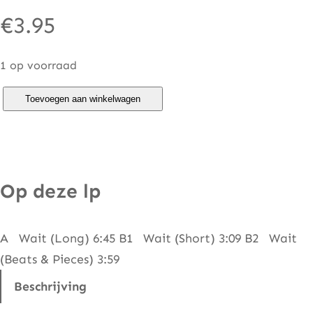
€
3.95
1 op voorraad
R
Toevoegen aan winkelwagen
o
b
e
r
Op deze lp
t
H
A Wait (Long) 6:45 B1 Wait (Short) 3:09 B2 Wait
o
(Beats & Pieces) 3:59
w
a
Beschrijving
r