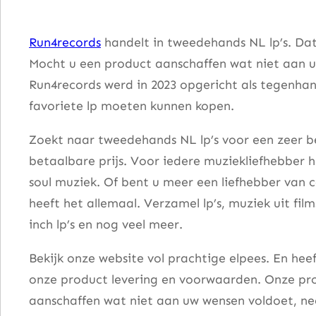
t
J
Run4records
handelt in tweedehands NL lp’s. Dat
e
Mocht u een product aanschaffen wat niet aan u
O
Run4records werd in 2023 opgericht als tegenhang
g
favoriete lp moeten kunnen kopen.
e
n
Zoekt naar tweedehands NL lp’s voor een zeer be
D
betaalbare prijs. Voor iedere muziekliefhebber he
i
soul muziek. Of bent u meer een liefhebber van 
c
heeft het allemaal. Verzamel lp’s, muziek uit fi
h
inch lp’s en nog veel meer.
t
Bekijk onze website vol prachtige elpees. En he
a
onze product levering en voorwaarden. Onze pro
a
aanschaffen wat niet aan uw wensen voldoet, nee
n