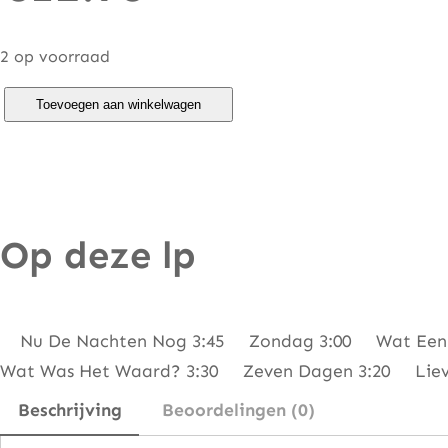
2 op voorraad
R
Toevoegen aan winkelwagen
o
b
d
e
Op deze lp
N
i
j
s
Nu De Nachten Nog 3:45 Zondag 3:00 Wat Een Wa
–
Wat Was Het Waard? 3:30 Zeven Dagen 3:20 Liever
M
Beschrijving
Beoordelingen (0)
e