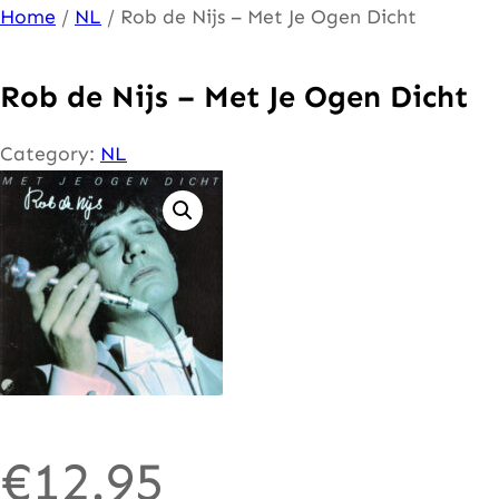
Ga
Home
/
NL
/ Rob de Nijs – Met Je Ogen Dicht
naar
de
Rob de Nijs – Met Je Ogen Dicht
inhoud
Category:
NL
€
12.95