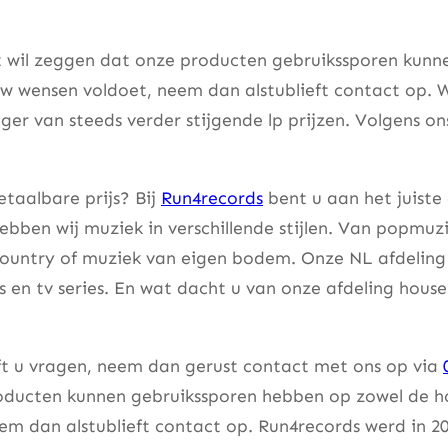
 wil zeggen dat onze producten gebruikssporen kunnen
w wensen voldoet, neem dan alstublieft contact op. W
er van steeds verder stijgende lp prijzen. Volgens on
taalbare prijs? Bij
Run4records
bent u aan het juiste
bben wij muziek in verschillende stijlen. Van popmuzi
country of muziek van eigen bodem. Onze NL afdeling 
lms en tv series. En wat dacht u van onze afdeling hou
eft u vragen, neem dan gerust contact met ons op via
ducten kunnen gebruikssporen hebben op zowel de hoes
m dan alstublieft contact op. Run4records werd in 20