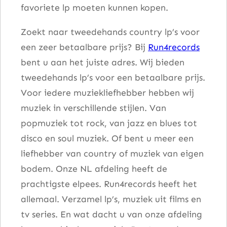
favoriete lp moeten kunnen kopen.
n
t
Zoekt naar tweedehands country lp’s voor
a
een zeer betaalbare prijs? Bij
Run4records
l
bent u aan het juiste adres. Wij bieden
tweedehands lp’s voor een betaalbare prijs.
Voor iedere muziekliefhebber hebben wij
muziek in verschillende stijlen. Van
popmuziek tot rock, van jazz en blues tot
disco en soul muziek. Of bent u meer een
liefhebber van country of muziek van eigen
bodem. Onze NL afdeling heeft de
prachtigste elpees. Run4records heeft het
allemaal. Verzamel lp’s, muziek uit films en
tv series. En wat dacht u van onze afdeling