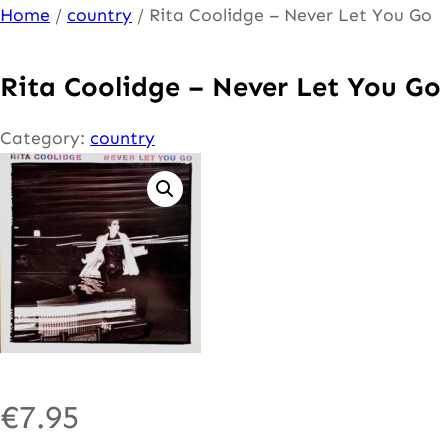
Ga
Home
/
country
/ Rita Coolidge – Never Let You Go
naar
de
Rita Coolidge – Never Let You Go
inhoud
Category:
country
€
7.95