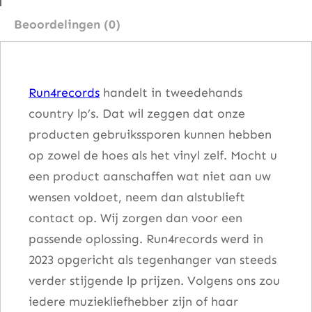
N
Beoordelingen (0)
e
v
e
Run4records
handelt in tweedehands
r
country lp’s. Dat wil zeggen dat onze
L
producten gebruikssporen kunnen hebben
e
op zowel de hoes als het vinyl zelf. Mocht u
t
een product aanschaffen wat niet aan uw
Y
wensen voldoet, neem dan alstublieft
o
contact op. Wij zorgen dan voor een
u
passende oplossing. Run4records werd in
G
2023 opgericht als tegenhanger van steeds
o
verder stijgende lp prijzen. Volgens ons zou
a
iedere muziekliefhebber zijn of haar
a