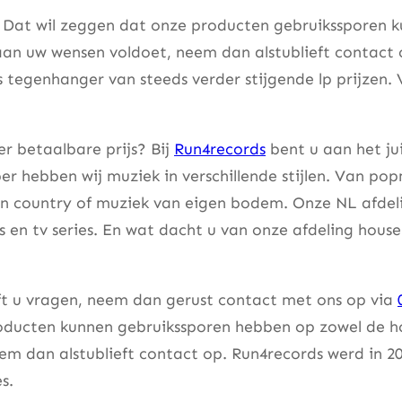
. Dat wil zeggen dat onze producten gebruikssporen k
aan uw wensen voldoet, neem dan alstublieft contact
s tegenhanger van steeds verder stijgende lp prijzen. 
r betaalbare prijs? Bij
Run4records
bent u aan het ju
er hebben wij muziek in verschillende stijlen. Van pop
an country of muziek van eigen bodem. Onze NL afdeli
lms en tv series. En wat dacht u van onze afdeling hou
eft u vragen, neem dan gerust contact met ons op via
ducten kunnen gebruikssporen hebben op zowel de hoes
m dan alstublieft contact op. Run4records werd in 20
s.