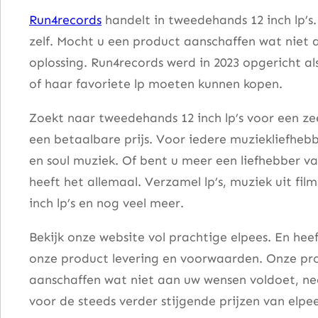
o
Run4records
handelt in tweedehands 12 inch lp’s
v
zelf. Mocht u een product aanschaffen wat niet 
e
oplossing. Run4records werd in 2023 opgericht al
r
of haar favoriete lp moeten kunnen kopen.
a
a
Zoekt naar tweedehands 12 inch lp’s voor een zee
n
een betaalbare prijs. Voor iedere muziekliefhebb
t
en soul muziek. Of bent u meer een liefhebber v
a
heeft het allemaal. Verzamel lp’s, muziek uit fi
l
inch lp’s en nog veel meer.
Bekijk onze website vol prachtige elpees. En he
onze product levering en voorwaarden. Onze pro
aanschaffen wat niet aan uw wensen voldoet, nee
voor de steeds verder stijgende prijzen van elpee