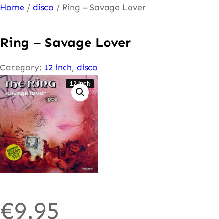
Ga
Home
/
disco
/ Ring – Savage Lover
naar
de
Ring – Savage Lover
inhoud
Category:
12 inch
, 
disco
12 inch
€
9.95