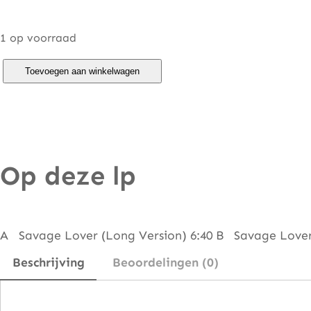
1 op voorraad
R
Toevoegen aan winkelwagen
i
n
g
–
Op deze lp
S
a
v
a
A Savage Lover (Long Version) 6:40 B Savage Lover 
g
Beschrijving
Beoordelingen (0)
e
L