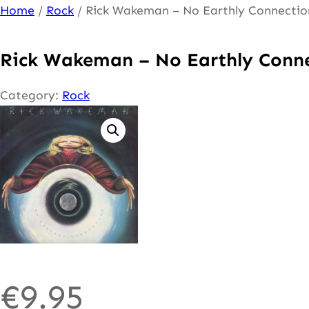
Ga
Home
/
Rock
/ Rick Wakeman – No Earthly Connectio
naar
de
Rick Wakeman – No Earthly Conn
inhoud
Category:
Rock
€
9.95