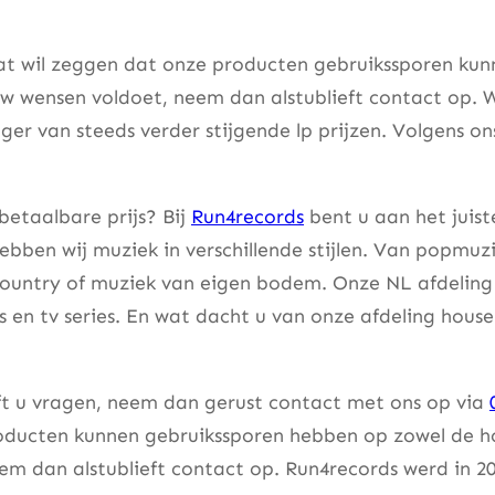
at wil zeggen dat onze producten gebruikssporen kunne
w wensen voldoet, neem dan alstublieft contact op. W
er van steeds verder stijgende lp prijzen. Volgens on
betaalbare prijs? Bij
Run4records
bent u aan het juist
bben wij muziek in verschillende stijlen. Van popmuzi
country of muziek van eigen bodem. Onze NL afdeling 
lms en tv series. En wat dacht u van onze afdeling hou
eft u vragen, neem dan gerust contact met ons op via
ducten kunnen gebruikssporen hebben op zowel de hoes
m dan alstublieft contact op. Run4records werd in 20