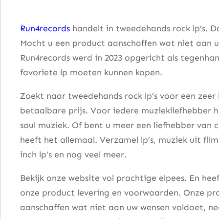
N
o
Run4records
handelt in tweedehands rock lp’s. D
E
Mocht u een product aanschaffen wat niet aan u
a
Run4records werd in 2023 opgericht als tegenhang
r
favoriete lp moeten kunnen kopen.
t
h
Zoekt naar tweedehands rock lp’s voor een zeer 
l
betaalbare prijs. Voor iedere muziekliefhebber he
y
soul muziek. Of bent u meer een liefhebber van 
C
heeft het allemaal. Verzamel lp’s, muziek uit fi
o
inch lp’s en nog veel meer.
n
Bekijk onze website vol prachtige elpees. En he
n
onze product levering en voorwaarden. Onze pro
e
aanschaffen wat niet aan uw wensen voldoet, nee
c