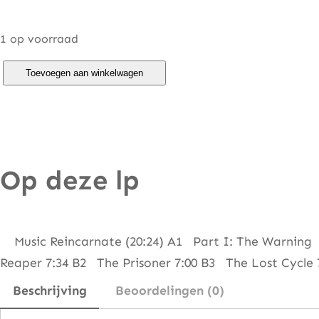
1 op voorraad
R
Toevoegen aan winkelwagen
i
c
k
W
Op deze lp
a
k
e
m
Music Reincarnate (20:24) A1 Part I: The Warning
a
Reaper 7:34 B2 The Prisoner 7:00 B3 The Lost Cycle 
n
Beschrijving
Beoordelingen (0)
–