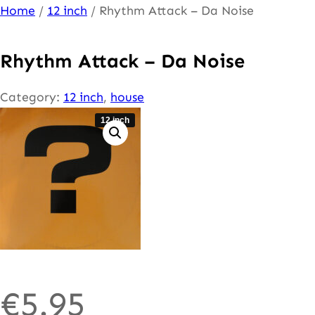
Ga
Home
/
12 inch
/ Rhythm Attack – Da Noise
naar
de
Rhythm Attack – Da Noise
inhoud
Category:
12 inch
, 
house
12 inch
€
5.95