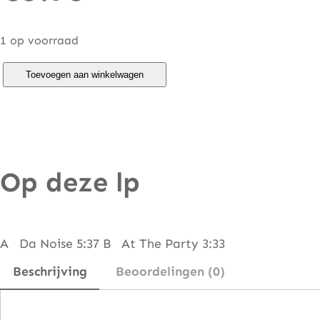
1 op voorraad
R
Toevoegen aan winkelwagen
h
y
t
h
Op deze lp
m
A
t
t
A Da Noise 5:37 B At The Party 3:33
a
Beschrijving
Beoordelingen (0)
c
k