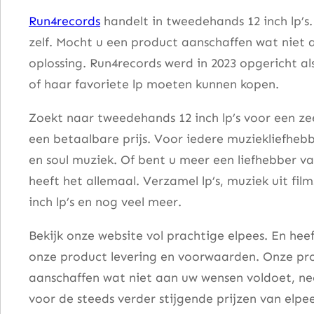
–
Run4records
handelt in tweedehands 12 inch lp’s
D
zelf. Mocht u een product aanschaffen wat niet 
a
oplossing. Run4records werd in 2023 opgericht al
N
of haar favoriete lp moeten kunnen kopen.
o
i
Zoekt naar tweedehands 12 inch lp’s voor een zee
s
een betaalbare prijs. Voor iedere muziekliefhebb
e
en soul muziek. Of bent u meer een liefhebber v
a
heeft het allemaal. Verzamel lp’s, muziek uit fi
a
inch lp’s en nog veel meer.
n
Bekijk onze website vol prachtige elpees. En he
t
onze product levering en voorwaarden. Onze pro
a
aanschaffen wat niet aan uw wensen voldoet, nee
l
voor de steeds verder stijgende prijzen van elpee