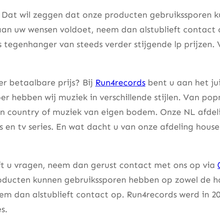
. Dat wil zeggen dat onze producten gebruikssporen k
aan uw wensen voldoet, neem dan alstublieft contact
s tegenhanger van steeds verder stijgende lp prijzen. 
r betaalbare prijs? Bij
Run4records
bent u aan het ju
er hebben wij muziek in verschillende stijlen. Van pop
an country of muziek van eigen bodem. Onze NL afdeli
lms en tv series. En wat dacht u van onze afdeling hou
eft u vragen, neem dan gerust contact met ons op via
ducten kunnen gebruikssporen hebben op zowel de hoes
m dan alstublieft contact op. Run4records werd in 20
s.