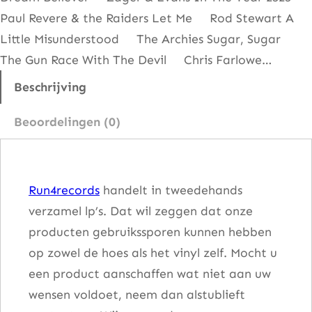
0
Paul Revere & the Raiders Let Me Rod Stewart A
'
Little Misunderstood The Archies Sugar, Sugar
s
The Gun Race With The Devil Chris Farlowe…
(
V
Beschrijving
o
Beoordelingen (0)
l
u
m
Run4records
handelt in tweedehands
e
verzamel lp’s. Dat wil zeggen dat onze
2
producten gebruikssporen kunnen hebben
)
op zowel de hoes als het vinyl zelf. Mocht u
a
een product aanschaffen wat niet aan uw
a
wensen voldoet, neem dan alstublieft
n