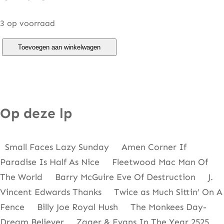
3 op voorraad
R
Toevoegen aan winkelwagen
e
m
e
m
Op deze lp
b
e
Small Faces Lazy Sunday Amen Corner If
r
Paradise Is Half As Nice Fleetwood Mac Man Of
T
The World Barry McGuire Eve Of Destruction J.
h
Vincent Edwards Thanks Twice as Much Sittin’ On A
e
Fence Billy Joe Royal Hush The Monkees Day-
6
Dream Believer Zager & Evans In The Year 2525