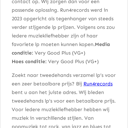
contact op. Wij zorgen dan voor een
t
passende oplossing. Run4records werd in
a
2023 opgericht als tegenhanger van steeds
l
verder stijgende lp prijzen. Volgens ons zou
iedere muziekliefhebber zijn of haar
favoriete lp moeten kunnen kopen.
Media
conditie:
Very Good Plus (VG+)
Hoes conditie:
Very Good Plus (VG+)
Zoekt naar tweedehands verzamel lp’s voor
een zeer betaalbare prijs? Bij
Run4records
bent u aan het juiste adres. Wij bieden
tweedehands lp’s voor een betaalbare prijs.
Voor iedere muziekliefhebber hebben wij
muziek in verschillende stijlen. Van
popmuziek tot rock, van jazz en blues tot