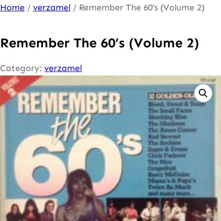
Ga
Home
/
verzamel
/ Remember The 60’s (Volume 2)
naar
de
Remember The 60’s (Volume 2)
inhoud
Category:
verzamel