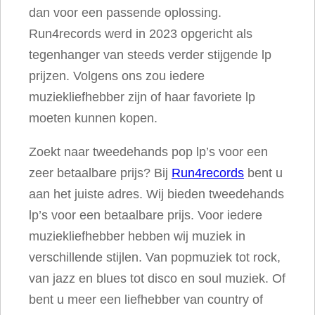
dan voor een passende oplossing.
t
Run4records werd in 2023 opgericht als
a
tegenhanger van steeds verder stijgende lp
l
prijzen. Volgens ons zou iedere
muziekliefhebber zijn of haar favoriete lp
moeten kunnen kopen.
Zoekt naar tweedehands pop lp’s voor een
zeer betaalbare prijs? Bij
Run4records
bent u
aan het juiste adres. Wij bieden tweedehands
lp’s voor een betaalbare prijs. Voor iedere
muziekliefhebber hebben wij muziek in
verschillende stijlen. Van popmuziek tot rock,
van jazz en blues tot disco en soul muziek. Of
bent u meer een liefhebber van country of