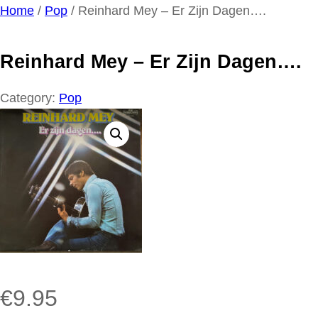
Ga
Home
/
Pop
/ Reinhard Mey – Er Zijn Dagen….
naar
de
Reinhard Mey – Er Zijn Dagen….
inhoud
Category:
Pop
€
9.95