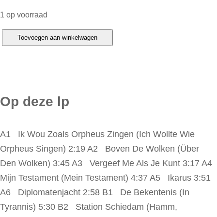
1 op voorraad
R
Toevoegen aan winkelwagen
e
i
n
h
Op deze lp
a
r
A1 Ik Wou Zoals Orpheus Zingen (Ich Wollte Wie
d
Orpheus Singen) 2:19 A2 Boven De Wolken (Über
M
Den Wolken) 3:45 A3 Vergeef Me Als Je Kunt 3:17 A4
e
Mijn Testament (Mein Testament) 4:37 A5 Ikarus 3:51
y
A6 Diplomatenjacht 2:58 B1 De Bekentenis (In
–
Tyrannis) 5:30 B2 Station Schiedam (Hamm,
E