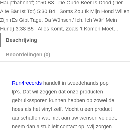
Hauptbahnhof) 2:50 B3 De Oude Beer Is Dood (Der
r
Alte Bär Ist Tot) 5:30 B4 Soms Zou Ik Mijn Hond Willen
Z
Zijn (Es Gibt Tage, Da Wünscht’ Ich, Ich Wär’ Mein
i
Hund) 3:38 B5 Alles Komt, Zoals ’t Komen Moet…
j
n
Beschrijving
D
Beoordelingen (0)
a
g
e
Run4records
handelt in tweedehands pop
n
lp’s. Dat wil zeggen dat onze producten
…
gebruikssporen kunnen hebben op zowel de
.
hoes als het vinyl zelf. Mocht u een product
a
aanschaffen wat niet aan uw wensen voldoet,
a
neem dan alstublieft contact op. Wij zorgen
n