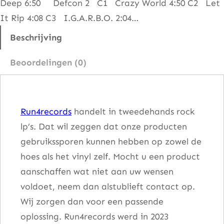
Deep 6:50 Defcon 2 C1 Crazy World 4:50 C2 Let
h
It Rip 4:08 C3 I.G.A.R.B.O. 2:04…
e
I
Beschrijving
n
Beoordelingen (0)
f
e
r
Run4records
handelt in tweedehands rock
n
lp’s. Dat wil zeggen dat onze producten
o
gebruikssporen kunnen hebben op zowel de
a
hoes als het vinyl zelf. Mocht u een product
a
aanschaffen wat niet aan uw wensen
n
voldoet, neem dan alstublieft contact op.
t
Wij zorgen dan voor een passende
a
oplossing. Run4records werd in 2023
l