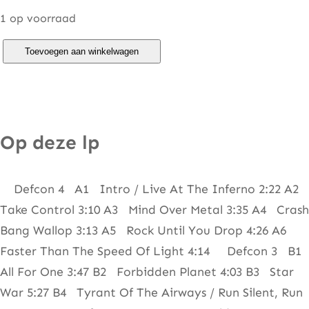
1 op voorraad
R
Toevoegen aan winkelwagen
a
v
e
n
Op deze lp
–
L
Defcon 4 A1 Intro / Live At The Inferno 2:22 A2
i
Take Control 3:10 A3 Mind Over Metal 3:35 A4 Crash
v
Bang Wallop 3:13 A5 Rock Until You Drop 4:26 A6
e
Faster Than The Speed Of Light 4:14 Defcon 3 B1
A
All For One 3:47 B2 Forbidden Planet 4:03 B3 Star
t
War 5:27 B4 Tyrant Of The Airways / Run Silent, Run
T