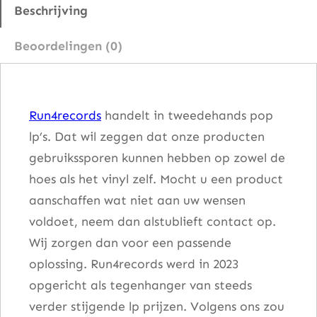
d
Beschrijving
G
Beoordelingen (0)
r
a
b
Run4records
handelt in tweedehands pop
a
lp’s. Dat wil zeggen dat onze producten
a
gebruikssporen kunnen hebben op zowel de
n
hoes als het vinyl zelf. Mocht u een product
t
aanschaffen wat niet aan uw wensen
a
voldoet, neem dan alstublieft contact op.
l
Wij zorgen dan voor een passende
oplossing. Run4records werd in 2023
opgericht als tegenhanger van steeds
verder stijgende lp prijzen. Volgens ons zou