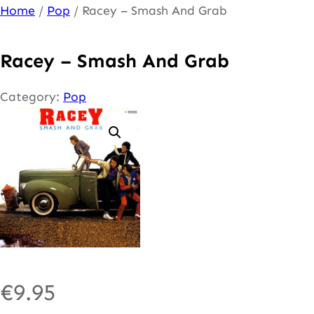
Ga
Home
/
Pop
/ Racey – Smash And Grab
naar
de
Racey – Smash And Grab
inhoud
Category:
Pop
€
9.95