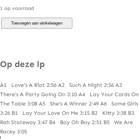
1 op voorraad
R
Toevoegen aan winkelwagen
a
c
e
y
Op deze lp
–
S
A1 Love’s A Riot 2:56 A2 Such A Night 2:56 A3
m
There’s A Party Going On 3:10 A4 Lay Your Cards On
a
The Table 3:08 A5 She’s A Winner 2:49 A6 Some Girls
s
3:26 B1 Lay Your Love On Me 3:15 B2 Kitty 3:38 B3
h
Rah Stateway 3:47 B4 Boy Oh Boy 2:51 B5 We Are
A
Racey 3:05
n