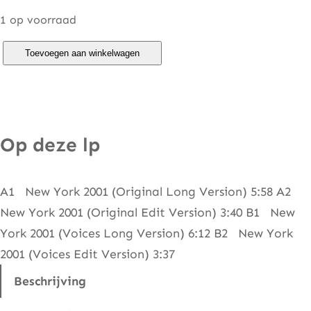
1 op voorraad
R
Toevoegen aan winkelwagen
.
O
.
M
Op deze lp
.
–
A1 New York 2001 (Original Long Version) 5:58 A2
N
New York 2001 (Original Edit Version) 3:40 B1 New
e
York 2001 (Voices Long Version) 6:12 B2 New York
w
2001 (Voices Edit Version) 3:37
Y
o
Beschrijving
r