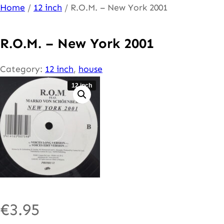
Ga
Home
/
12 inch
/ R.O.M. – New York 2001
naar
de
R.O.M. – New York 2001
inhoud
Category:
12 inch
, 
house
12 inch
€
3.95