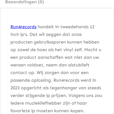
Beoordelingen (0)
k
2
0
Run4records
handelt in tweedehands 12
0
inch lp’s. Dat wil zeggen dat onze
1
producten gebruikssporen kunnen hebben
a
op zowel de hoes als het vinyl zelf. Mocht u
a
een product aanschaffen wat niet aan uw
n
wensen voldoet, neem dan alstublieft
t
contact op. Wij zorgen dan voor een
a
passende oplossing. Run4records werd in
l
2023 opgericht als tegenhanger van steeds
verder stijgende lp prijzen. Volgens ons zou
iedere muziekliefhebber zijn of haar
favoriete lp moeten kunnen kopen.