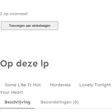
2 op voorraad
P
Toevoegen aan winkelwagen
o
w
e
r
Op deze lp
S
t
a
t
Some Like It Hot Murderess Lonely Tonight
i
Your Heart
o
Beschrijving
Beoordelingen (0)
n