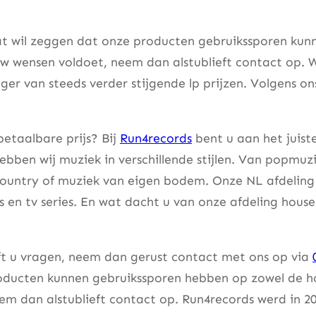
t wil zeggen dat onze producten gebruikssporen kunne
w wensen voldoet, neem dan alstublieft contact op. W
er van steeds verder stijgende lp prijzen. Volgens on
etaalbare prijs? Bij
Run4records
bent u aan het juist
bben wij muziek in verschillende stijlen. Van popmuzi
country of muziek van eigen bodem. Onze NL afdeling 
lms en tv series. En wat dacht u van onze afdeling hou
eft u vragen, neem dan gerust contact met ons op via
ducten kunnen gebruikssporen hebben op zowel de hoes
m dan alstublieft contact op. Run4records werd in 20