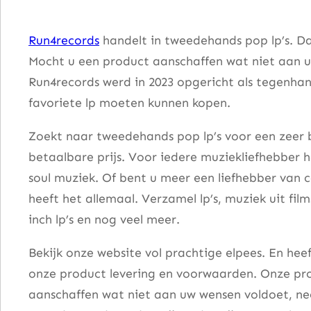
–
T
Run4records
handelt in tweedehands pop lp’s. Da
h
Mocht u een product aanschaffen wat niet aan u
e
Run4records werd in 2023 opgericht als tegenhang
P
favoriete lp moeten kunnen kopen.
o
w
Zoekt naar tweedehands pop lp’s voor een zeer b
e
betaalbare prijs. Voor iedere muziekliefhebber he
r
soul muziek. Of bent u meer een liefhebber van 
S
heeft het allemaal. Verzamel lp’s, muziek uit fi
t
inch lp’s en nog veel meer.
a
Bekijk onze website vol prachtige elpees. En he
t
onze product levering en voorwaarden. Onze pro
i
aanschaffen wat niet aan uw wensen voldoet, nee
o