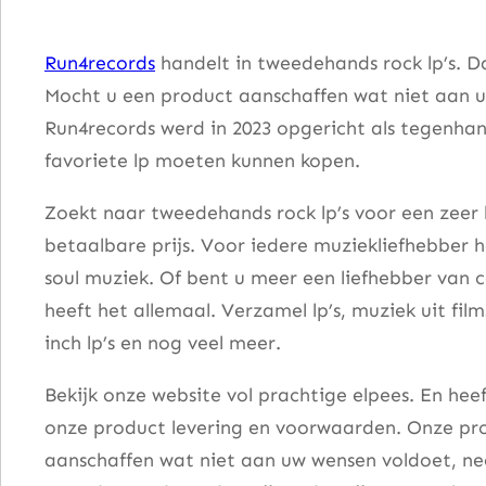
o
l
Run4records
handelt in tweedehands rock lp’s. D
l
Mocht u een product aanschaffen wat niet aan u
e
Run4records werd in 2023 opgericht als tegenhang
c
favoriete lp moeten kunnen kopen.
t
i
Zoekt naar tweedehands rock lp’s voor een zeer 
o
betaalbare prijs. Voor iedere muziekliefhebber he
n
soul muziek. Of bent u meer een liefhebber van 
O
heeft het allemaal. Verzamel lp’s, muziek uit fi
f
inch lp’s en nog veel meer.
G
Bekijk onze website vol prachtige elpees. En he
r
onze product levering en voorwaarden. Onze pro
e
aanschaffen wat niet aan uw wensen voldoet, nee
a