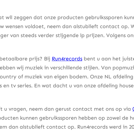
at wil zeggen dat onze producten gebruikssporen kunne
w wensen voldoet, neem dan alstublieft contact op. W
er van steeds verder stijgende lp prijzen. Volgens on
betaalbare prijs? Bij
Run4records
bent u aan het juist
bben wij muziek in verschillende stijlen. Van popmuzi
country of muziek van eigen bodem. Onze NL afdeling 
lms en tv series. En wat dacht u van onze afdeling hou
eft u vragen, neem dan gerust contact met ons op via
ducten kunnen gebruikssporen hebben op zowel de hoes
m dan alstublieft contact op. Run4records werd in 20