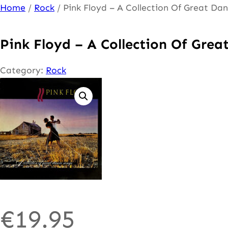
Ga
Home
/
Rock
/ Pink Floyd – A Collection Of Great Da
naar
de
Pink Floyd – A Collection Of Grea
inhoud
Category:
Rock
€
19.95