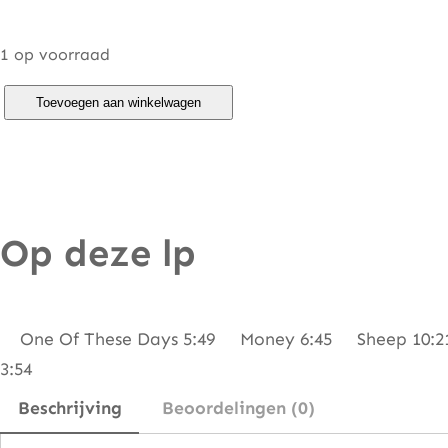
1 op voorraad
P
Toevoegen aan winkelwagen
i
n
k
F
Op deze lp
l
o
y
d
One Of These Days 5:49 Money 6:45 Sheep 10:21 
–
3:54
A
Beschrijving
Beoordelingen (0)
C