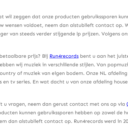
at wil zeggen dat onze producten gebruikssporen kunne
w wensen voldoet, neem dan alstublieft contact op. W
er van steeds verder stijgende lp prijzen. Volgens on
betaalbare prijs? Bij
Run4records
bent u aan het juist
bben wij muziek in verschillende stijlen. Van popmuzi
country of muziek van eigen bodem. Onze NL afdeling 
lms en tv series. En wat dacht u van onze afdeling hou
eft u vragen, neem dan gerust contact met ons op via
ducten kunnen gebruikssporen hebben op zowel de hoes
m dan alstublieft contact op. Run4records werd in 20