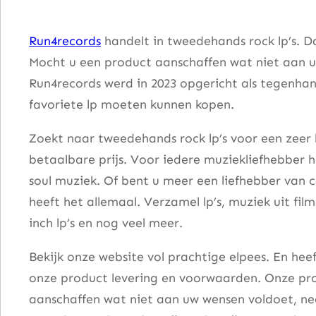
r
d
Run4records
handelt in tweedehands rock lp’s. D
c
Mocht u een product aanschaffen wat niet aan u
o
Run4records werd in 2023 opgericht als tegenhang
r
favoriete lp moeten kunnen kopen.
e
–
Zoekt naar tweedehands rock lp’s voor een zeer 
P
betaalbare prijs. Voor iedere muziekliefhebber he
h
soul muziek. Of bent u meer een liefhebber van 
o
heeft het allemaal. Verzamel lp’s, muziek uit fi
n
inch lp’s en nog veel meer.
e
Bekijk onze website vol prachtige elpees. En he
y
onze product levering en voorwaarden. Onze pro
F
aanschaffen wat niet aan uw wensen voldoet, nee
o