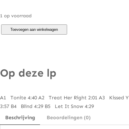
1 op voorraad
P
Toevoegen aan winkelwagen
h
o
n
e
Op deze lp
y
&
T
h
A1 Tonite 4:40 A2 Treat Her Right 2:01 A3 Kissed Y
e
3:57 B4 Blind 4:29 B5 Let It Snow 4:29
H
Beschrijving
Beoordelingen (0)
a