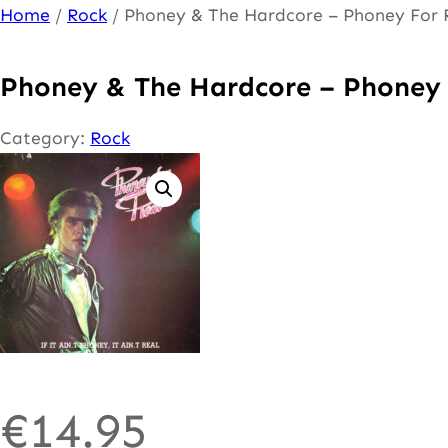
Ga
Home
/
Rock
/ Phoney & The Hardcore – Phoney For 
naar
de
Phoney & The Hardcore – Phoney 
inhoud
Category:
Rock
€
14.95