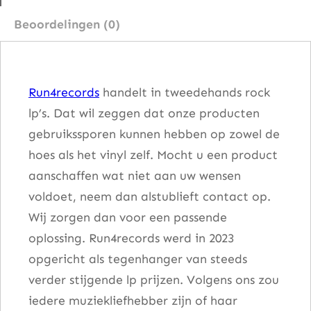
l
Beoordelingen (0)
b
u
m
Run4records
handelt in tweedehands rock
a
lp’s. Dat wil zeggen dat onze producten
a
gebruikssporen kunnen hebben op zowel de
n
hoes als het vinyl zelf. Mocht u een product
t
aanschaffen wat niet aan uw wensen
a
voldoet, neem dan alstublieft contact op.
l
Wij zorgen dan voor een passende
oplossing. Run4records werd in 2023
opgericht als tegenhanger van steeds
verder stijgende lp prijzen. Volgens ons zou
iedere muziekliefhebber zijn of haar