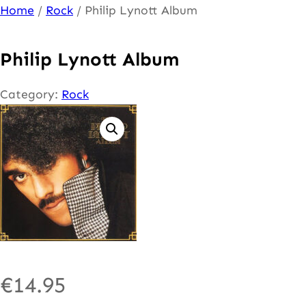
Ga
Home
/
Rock
/ Philip Lynott Album
naar
de
Philip Lynott Album
inhoud
Category:
Rock
€
14.95