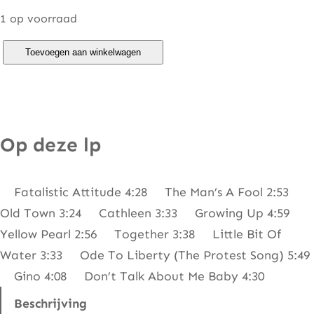
1 op voorraad
P
Toevoegen aan winkelwagen
h
i
l
i
Op deze lp
p
L
Fatalistic Attitude 4:28 The Man’s A Fool 2:53
y
Old Town 3:24 Cathleen 3:33 Growing Up 4:59
n
Yellow Pearl 2:56 Together 3:38 Little Bit Of
o
Water 3:33 Ode To Liberty (The Protest Song) 5:49
t
Gino 4:08 Don’t Talk About Me Baby 4:30
t
A
Beschrijving