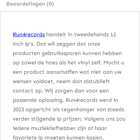
Beoordelingen (0)
s
B
a
Run4records
handelt in tweedehands 12
n
inch lp’s. Dat wil zeggen dat onze
d
producten gebruikssporen kunnen hebben
–
op zowel de hoes als het vinyl zelf. Mocht u
F
een product aanschaffen wat niet aan uw
i
wensen voldoet, neem dan alstublieft
r
contact op. Wij zorgen dan voor een
e
passende oplossing. Run4records werd in
N
2023 opgericht als tegenhanger van steeds
i
verder stijgende lp prijzen. Volgens ons zou
g
iedere muziekliefhebber zijn of haar
h
favoriete lp moeten kunnen kopen.
t