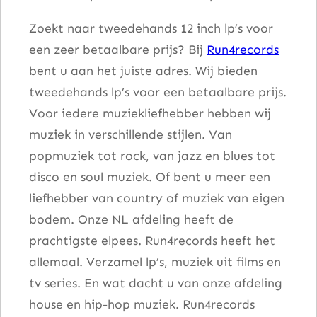
D
Zoekt naar tweedehands 12 inch lp’s voor
a
een zeer betaalbare prijs? Bij
Run4records
n
bent u aan het juiste adres. Wij bieden
c
tweedehands lp’s voor een betaalbare prijs.
e
Voor iedere muziekliefhebber hebben wij
a
muziek in verschillende stijlen. Van
a
popmuziek tot rock, van jazz en blues tot
n
disco en soul muziek. Of bent u meer een
t
liefhebber van country of muziek van eigen
a
bodem. Onze NL afdeling heeft de
l
prachtigste elpees. Run4records heeft het
allemaal. Verzamel lp’s, muziek uit films en
tv series. En wat dacht u van onze afdeling
house en hip-hop muziek. Run4records