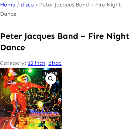
Ga
Home
/
disco
/ Peter Jacques Band – Fire Night
naar
Dance
de
inhoud
Peter Jacques Band – Fire Night
Dance
Category:
12 inch
, 
disco
12 inch