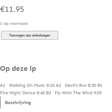
€
11.95
1 op voorraad
P
Toevoegen aan winkelwagen
e
t
e
r
Op deze lp
J
a
A1 Walking On Music 8:16 A2 Devil’s Run 8:30 B1
c
Fire Night Dance 8:40 B2 Fly With The Wind 9:03
q
u
Beschrijving
e