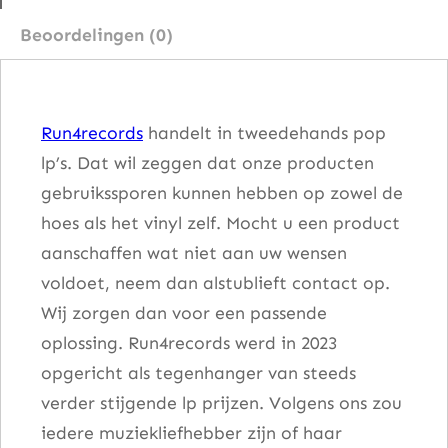
P
Beoordelingen (0)
e
t
e
Run4records
handelt in tweedehands pop
r
lp’s. Dat wil zeggen dat onze producten
G
gebruikssporen kunnen hebben op zowel de
a
hoes als het vinyl zelf. Mocht u een product
b
aanschaffen wat niet aan uw wensen
r
voldoet, neem dan alstublieft contact op.
i
Wij zorgen dan voor een passende
e
oplossing. Run4records werd in 2023
l
opgericht als tegenhanger van steeds
a
verder stijgende lp prijzen. Volgens ons zou
a
iedere muziekliefhebber zijn of haar
n