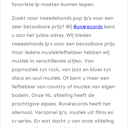
favoriete lp moeten kunnen kopen.
t
a
Zoekt naar tweedehands pop lp’s voor een
l
zeer betaalbare prijs? Bij
Run4records
bent
u aan het juiste adres. Wij bieden
tweedehands lp’s voor een betaalbare prijs.
Voor iedere muziekliefhebber hebben wij
muziek in verschillende stijlen. Van
popmuziek tot rock, van jazz en blues tot
disco en soul muziek. Of bent u meer een
liefhebber van country of muziek van eigen
bodem. Onze NL afdeling heeft de
prachtigste elpees. Run4records heeft het
allemaal. Verzamel lp’s, muziek uit films en
tv series. En wat dacht u van onze afdeling