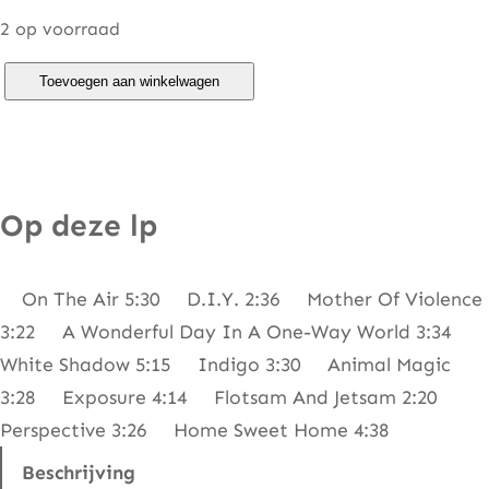
2 op voorraad
P
Toevoegen aan winkelwagen
e
t
e
r
Op deze lp
G
a
On The Air 5:30 D.I.Y. 2:36 Mother Of Violence
b
3:22 A Wonderful Day In A One-Way World 3:34
r
White Shadow 5:15 Indigo 3:30 Animal Magic
i
3:28 Exposure 4:14 Flotsam And Jetsam 2:20
e
Perspective 3:26 Home Sweet Home 4:38
l
–
Beschrijving