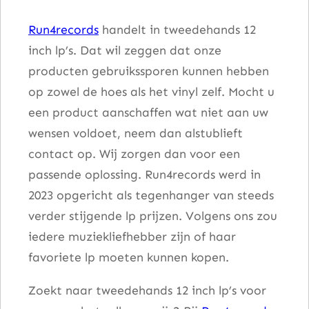
e
Run4records
handelt in tweedehands 12
–
inch lp’s. Dat wil zeggen dat onze
4
producten gebruikssporen kunnen hebben
0
op zowel de hoes als het vinyl zelf. Mocht u
Y
een product aanschaffen wat niet aan uw
e
wensen voldoet, neem dan alstublieft
a
contact op. Wij zorgen dan voor een
r
passende oplossing. Run4records werd in
s
2023 opgericht als tegenhanger van steeds
a
verder stijgende lp prijzen. Volgens ons zou
a
iedere muziekliefhebber zijn of haar
n
favoriete lp moeten kunnen kopen.
t
a
Zoekt naar tweedehands 12 inch lp’s voor
l