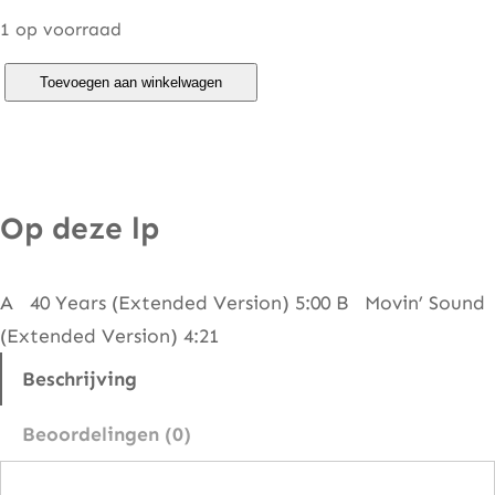
1 op voorraad
P
Toevoegen aan winkelwagen
a
u
l
H
Op deze lp
a
r
A 40 Years (Extended Version) 5:00 B Movin’ Sound
d
(Extended Version) 4:21
c
a
Beschrijving
s
Beoordelingen (0)
t
l