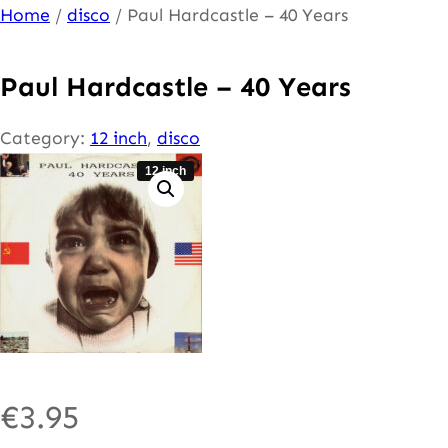
Ga
Home
/
disco
/ Paul Hardcastle – 40 Years
naar
de
Paul Hardcastle – 40 Years
inhoud
Category:
12 inch
, 
disco
12 inch
€
3.95