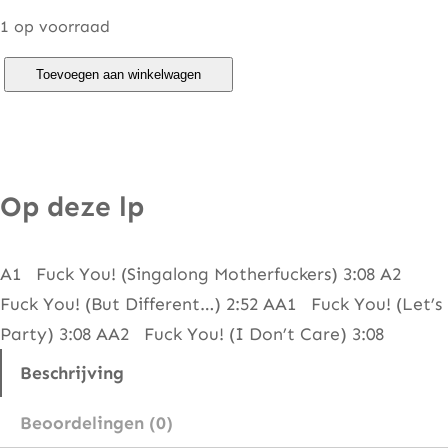
1 op voorraad
O
Toevoegen aan winkelwagen
t
t
o
R
Op deze lp
o
n
A1 Fuck You! (Singalong Motherfuckers) 3:08 A2
g
Fuck You! (But Different…) 2:52 AA1 Fuck You! (Let’s
o
Party) 3:08 AA2 Fuck You! (I Don’t Care) 3:08
–
F
Beschrijving
u
Beoordelingen (0)
c