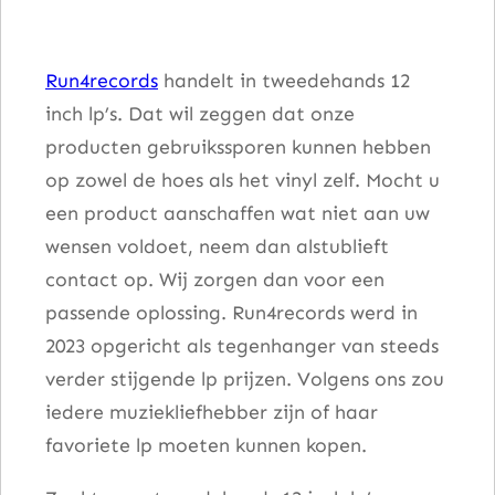
k
Y
Run4records
handelt in tweedehands 12
o
inch lp’s. Dat wil zeggen dat onze
u
producten gebruikssporen kunnen hebben
!
op zowel de hoes als het vinyl zelf. Mocht u
a
een product aanschaffen wat niet aan uw
a
wensen voldoet, neem dan alstublieft
n
contact op. Wij zorgen dan voor een
t
passende oplossing. Run4records werd in
a
2023 opgericht als tegenhanger van steeds
l
verder stijgende lp prijzen. Volgens ons zou
iedere muziekliefhebber zijn of haar
favoriete lp moeten kunnen kopen.