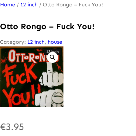
Ga
Home
/
12 inch
/ Otto Rongo – Fuck You!
naar
de
Otto Rongo – Fuck You!
inhoud
Category:
12 inch
, 
house
12 inch
€
3.95