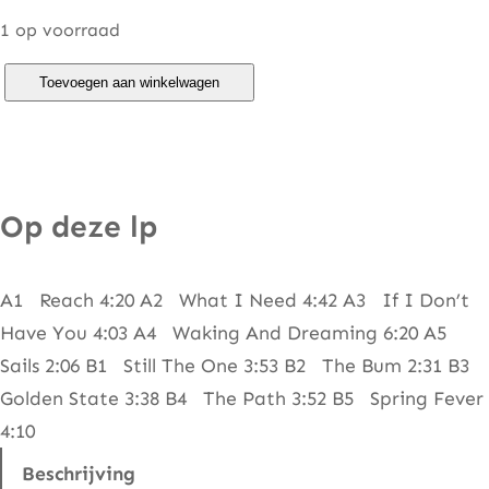
1 op voorraad
O
Toevoegen aan winkelwagen
r
l
e
a
Op deze lp
n
s
A1 Reach 4:20 A2 What I Need 4:42 A3 If I Don’t
–
Have You 4:03 A4 Waking And Dreaming 6:20 A5
W
Sails 2:06 B1 Still The One 3:53 B2 The Bum 2:31 B3
a
Golden State 3:38 B4 The Path 3:52 B5 Spring Fever
k
4:10
i
n
Beschrijving