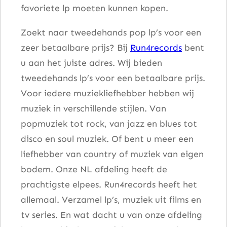
favoriete lp moeten kunnen kopen.
t
a
Zoekt naar tweedehands pop lp’s voor een
l
zeer betaalbare prijs? Bij
Run4records
bent
u aan het juiste adres. Wij bieden
tweedehands lp’s voor een betaalbare prijs.
Voor iedere muziekliefhebber hebben wij
muziek in verschillende stijlen. Van
popmuziek tot rock, van jazz en blues tot
disco en soul muziek. Of bent u meer een
liefhebber van country of muziek van eigen
bodem. Onze NL afdeling heeft de
prachtigste elpees. Run4records heeft het
allemaal. Verzamel lp’s, muziek uit films en
tv series. En wat dacht u van onze afdeling