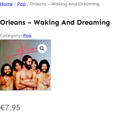
Ga
Home
/
Pop
/ Orleans – Waking And Dreaming
naar
de
Orleans – Waking And Dreaming
inhoud
Category:
Pop
€
7.95