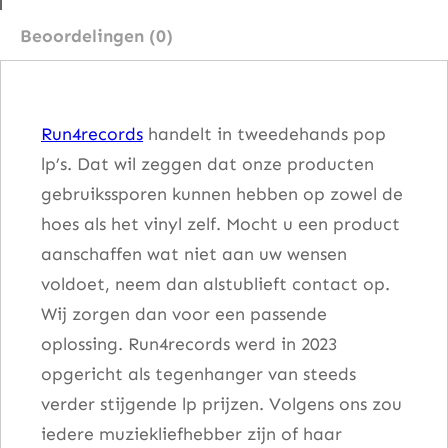
g
Beoordelingen (0)
A
n
d
Run4records
handelt in tweedehands pop
D
lp’s. Dat wil zeggen dat onze producten
r
gebruikssporen kunnen hebben op zowel de
e
hoes als het vinyl zelf. Mocht u een product
a
aanschaffen wat niet aan uw wensen
m
voldoet, neem dan alstublieft contact op.
i
Wij zorgen dan voor een passende
n
oplossing. Run4records werd in 2023
g
opgericht als tegenhanger van steeds
a
verder stijgende lp prijzen. Volgens ons zou
a
iedere muziekliefhebber zijn of haar
n