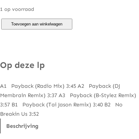
1 op voorraad
O
Toevoegen aan winkelwagen
n
o
–
P
Op deze lp
a
y
A1 Payback (Radio Mix) 3:45 A2 Payback (DJ
b
Membrain Remix) 3:37 A3 Payback (B-Stylez Remix)
a
3:57 B1 Payback (Tai Jason Remix) 3:40 B2 No
c
Breakin Us 3:52
k
a
Beschrijving
a