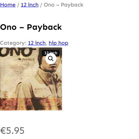
Ga
Home
/
12 inch
/ Ono – Payback
naar
de
Ono – Payback
inhoud
Category:
12 inch
, 
hip hop
12 inch
€
5.95