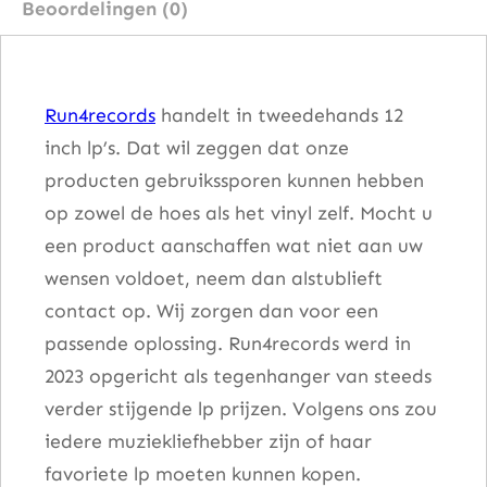
Beoordelingen (0)
n
t
a
Run4records
handelt in tweedehands 12
l
inch lp’s. Dat wil zeggen dat onze
producten gebruikssporen kunnen hebben
op zowel de hoes als het vinyl zelf. Mocht u
een product aanschaffen wat niet aan uw
wensen voldoet, neem dan alstublieft
contact op. Wij zorgen dan voor een
passende oplossing. Run4records werd in
2023 opgericht als tegenhanger van steeds
verder stijgende lp prijzen. Volgens ons zou
iedere muziekliefhebber zijn of haar
favoriete lp moeten kunnen kopen.