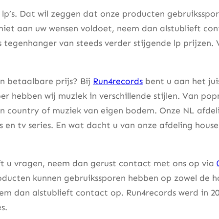
 lp’s. Dat wil zeggen dat onze producten gebruiksspo
 niet aan uw wensen voldoet, neem dan alstublieft co
s tegenhanger van steeds verder stijgende lp prijzen. 
n betaalbare prijs? Bij
Run4records
bent u aan het jui
er hebben wij muziek in verschillende stijlen. Van pop
an country of muziek van eigen bodem. Onze NL afdeli
lms en tv series. En wat dacht u van onze afdeling hou
eft u vragen, neem dan gerust contact met ons op via
ducten kunnen gebruikssporen hebben op zowel de hoes
m dan alstublieft contact op. Run4records werd in 20
s.