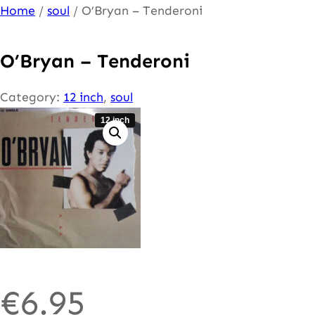
Ga
Home
/
soul
/ O’Bryan – Tenderoni
naar
de
O’Bryan – Tenderoni
inhoud
Category:
12 inch
, 
soul
12 inch
€
6.95