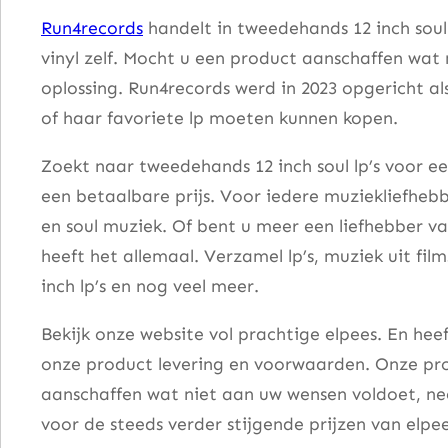
e
Run4records
handelt in tweedehands 12 inch soul
r
vinyl zelf. Mocht u een product aanschaffen wat
o
oplossing. Run4records werd in 2023 opgericht al
n
of haar favoriete lp moeten kunnen kopen.
i
a
Zoekt naar tweedehands 12 inch soul lp’s voor ee
a
een betaalbare prijs. Voor iedere muziekliefhebb
n
en soul muziek. Of bent u meer een liefhebber v
t
heeft het allemaal. Verzamel lp’s, muziek uit fi
a
inch lp’s en nog veel meer.
l
Bekijk onze website vol prachtige elpees. En he
onze product levering en voorwaarden. Onze pro
aanschaffen wat niet aan uw wensen voldoet, nee
voor de steeds verder stijgende prijzen van elpee