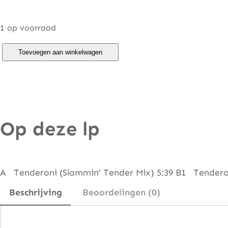
1 op voorraad
O
Toevoegen aan winkelwagen
'
B
r
y
Op deze lp
a
n
–
T
A Tenderoni (Slammin’ Tender Mix) 5:39 B1 Tenderoni
e
Beschrijving
Beoordelingen (0)
n
d