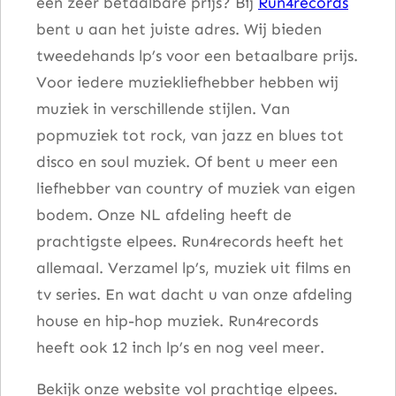
een zeer betaalbare prijs? Bij
Run4records
l
bent u aan het juiste adres. Wij bieden
tweedehands lp’s voor een betaalbare prijs.
Voor iedere muziekliefhebber hebben wij
muziek in verschillende stijlen. Van
popmuziek tot rock, van jazz en blues tot
disco en soul muziek. Of bent u meer een
liefhebber van country of muziek van eigen
bodem. Onze NL afdeling heeft de
prachtigste elpees. Run4records heeft het
allemaal. Verzamel lp’s, muziek uit films en
tv series. En wat dacht u van onze afdeling
house en hip-hop muziek. Run4records
heeft ook 12 inch lp’s en nog veel meer.
Bekijk onze website vol prachtige elpees.