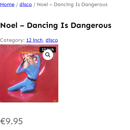
Ga
Home
/
disco
/ Noel – Dancing Is Dangerous
naar
de
Noel – Dancing Is Dangerous
inhoud
Category:
12 inch
, 
disco
12 inch
€
9.95