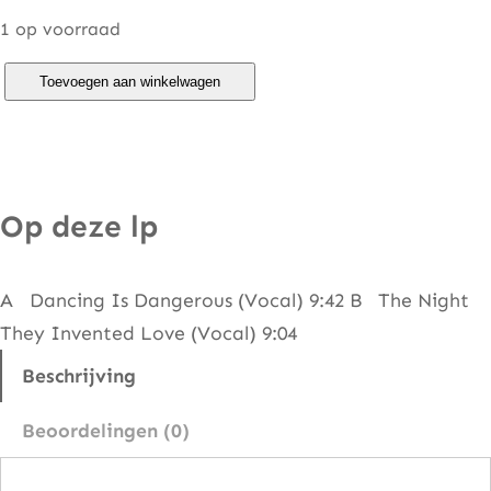
1 op voorraad
N
Toevoegen aan winkelwagen
o
e
l
–
Op deze lp
D
a
A Dancing Is Dangerous (Vocal) 9:42 B The Night
n
They Invented Love (Vocal) 9:04
c
i
Beschrijving
n
Beoordelingen (0)
g
I