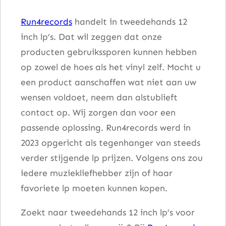
s
Run4records
handelt in tweedehands 12
D
inch lp’s. Dat wil zeggen dat onze
a
producten gebruikssporen kunnen hebben
n
op zowel de hoes als het vinyl zelf. Mocht u
g
een product aanschaffen wat niet aan uw
e
wensen voldoet, neem dan alstublieft
r
contact op. Wij zorgen dan voor een
o
passende oplossing. Run4records werd in
u
2023 opgericht als tegenhanger van steeds
s
verder stijgende lp prijzen. Volgens ons zou
a
iedere muziekliefhebber zijn of haar
a
favoriete lp moeten kunnen kopen.
n
t
Zoekt naar tweedehands 12 inch lp’s voor
a