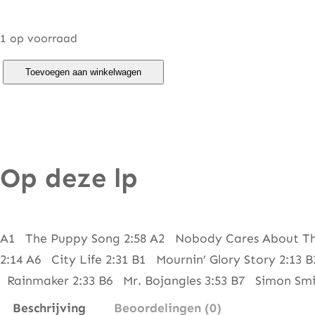
1 op voorraad
N
Toevoegen aan winkelwagen
i
l
s
s
Op deze lp
o
n
–
H
A1 The Puppy Song 2:58 A2 Nobody Cares About The
a
2:14 A6 City Life 2:31 B1 Mournin’ Glory Story 2:1
r
Rainmaker 2:33 B6 Mr. Bojangles 3:53 B7 Simon Smi
r
Beschrijving
Beoordelingen (0)