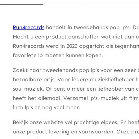
y
a
a
Run4records
handelt in tweedehands pop lp’s. Da
n
Mocht u een product aanschaffen wat niet aan u
t
Run4records werd in 2023 opgericht als tegenhang
a
favoriete lp moeten kunnen kopen.
l
Zoekt naar tweedehands pop lp’s voor een zeer b
betaalbare prijs. Voor iedere muziekliefhebber he
soul muziek. Of bent u meer een liefhebber van 
heeft het allemaal. Verzamel lp’s, muziek uit fi
inch lp’s en nog veel meer.
Bekijk onze website vol prachtige elpees. En he
onze product levering en voorwaarden. Onze pro