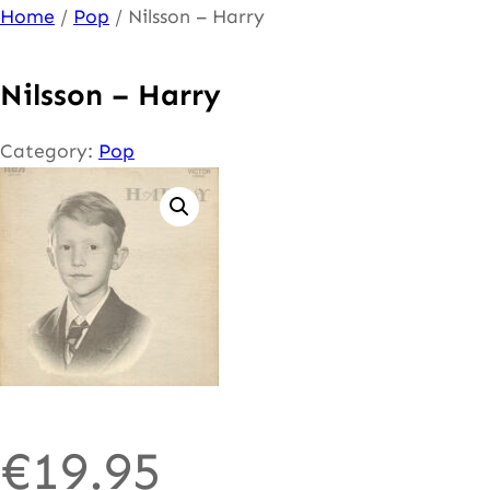
Ga
Home
/
Pop
/ Nilsson – Harry
naar
de
Nilsson – Harry
inhoud
Category:
Pop
€
19.95