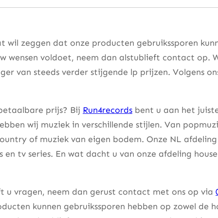
t wil zeggen dat onze producten gebruikssporen kunne
w wensen voldoet, neem dan alstublieft contact op. W
er van steeds verder stijgende lp prijzen. Volgens on
etaalbare prijs? Bij
Run4records
bent u aan het juist
bben wij muziek in verschillende stijlen. Van popmuzi
country of muziek van eigen bodem. Onze NL afdeling 
lms en tv series. En wat dacht u van onze afdeling hou
eft u vragen, neem dan gerust contact met ons op via
ducten kunnen gebruikssporen hebben op zowel de hoes