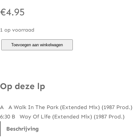
€
4.95
1 op voorraad
N
Toevoegen aan winkelwagen
i
c
k
S
Op deze lp
t
r
A A Walk In The Park (Extended Mix) (1987 Prod.)
a
6:30 B Way Of Life (Extended Mix) (1987 Prod.)
k
e
Beschrijving
r