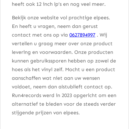
heeft ook 12 inch lp’s en nog veel meer.
)
a
Bekijk onze website vol prachtige elpees.
a
En heeft u vragen, neem dan gerust
n
contact met ons op via
0627894997
. Wij
t
vertellen u graag meer over onze product
a
levering en voorwaarden. Onze producten
l
kunnen gebruikssporen hebben op zowel de
hoes als het vinyl zelf. Mocht u een product
aanschaffen wat niet aan uw wensen
voldoet, neem dan alstublieft contact op.
Run4records werd in 2023 opgericht om een
alternatief te bieden voor de steeds verder
stijgende prijzen van elpees.