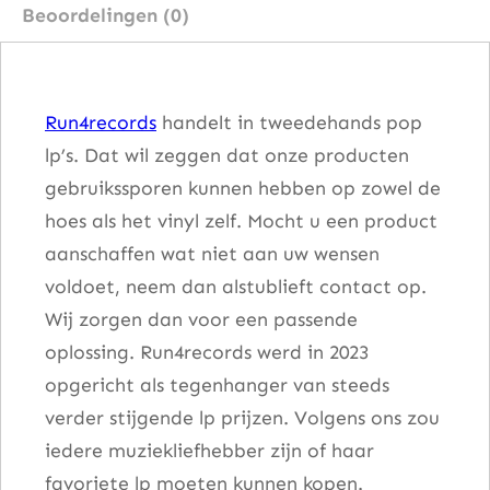
Beoordelingen (0)
–
A
W
Run4records
handelt in tweedehands pop
a
lp’s. Dat wil zeggen dat onze producten
l
gebruikssporen kunnen hebben op zowel de
k
hoes als het vinyl zelf. Mocht u een product
I
aanschaffen wat niet aan uw wensen
n
voldoet, neem dan alstublieft contact op.
T
Wij zorgen dan voor een passende
h
oplossing. Run4records werd in 2023
e
opgericht als tegenhanger van steeds
P
verder stijgende lp prijzen. Volgens ons zou
a
iedere muziekliefhebber zijn of haar
r
favoriete lp moeten kunnen kopen.
k