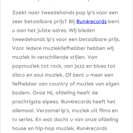
(
Zoekt naar tweedehands pop lp’s voor een
1
zeer betaalbare prijs? Bij
Run4records
bent
9
u aan het juiste adres. Wij bieden
8
tweedehands lp’s voor een betaalbare prijs.
7
Voor iedere muziekliefhebber hebben wij
P
muziek in verschillende stijlen. Van
r
popmuziek tot rock, van jazz en blues tot
o
disco en soul muziek. Of bent u meer een
d
liefhebber van country of muziek van eigen
u
bodem. Onze NL afdeling heeft de
c
prachtigste elpees. Run4records heeft het
t
allemaal. Verzamel lp’s, muziek uit films en
i
tv series. En wat dacht u van onze afdeling
o
house en hip-hop muziek. Run4records
n