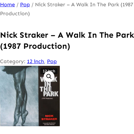
Ga
Home
/
Pop
/ Nick Straker – A Walk In The Park (1987
naar
Production)
de
inhoud
Nick Straker – A Walk In The Park
(1987 Production)
Category:
12 inch
, 
Pop
12 inch