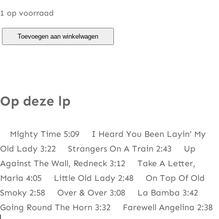
1 op voorraad
N
Toevoegen aan winkelwagen
e
w
R
i
Op deze lp
d
e
Mighty Time 5:09 I Heard You Been Layin’ My
r
Old Lady 3:22 Strangers On A Train 2:43 Up
s
Against The Wall, Redneck 3:12 Take A Letter,
O
Maria 4:05 Little Old Lady 2:48 On Top Of Old
f
Smoky 2:58 Over & Over 3:08 La Bamba 3:42
T
Going Round The Horn 3:32 Farewell Angelina 2:38
h