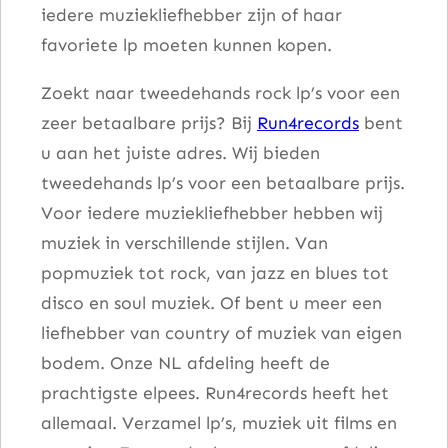
iedere muziekliefhebber zijn of haar
a
favoriete lp moeten kunnen kopen.
l
Zoekt naar tweedehands rock lp’s voor een
zeer betaalbare prijs? Bij
Run4records
bent
u aan het juiste adres. Wij bieden
tweedehands lp’s voor een betaalbare prijs.
Voor iedere muziekliefhebber hebben wij
muziek in verschillende stijlen. Van
popmuziek tot rock, van jazz en blues tot
disco en soul muziek. Of bent u meer een
liefhebber van country of muziek van eigen
bodem. Onze NL afdeling heeft de
prachtigste elpees. Run4records heeft het
allemaal. Verzamel lp’s, muziek uit films en