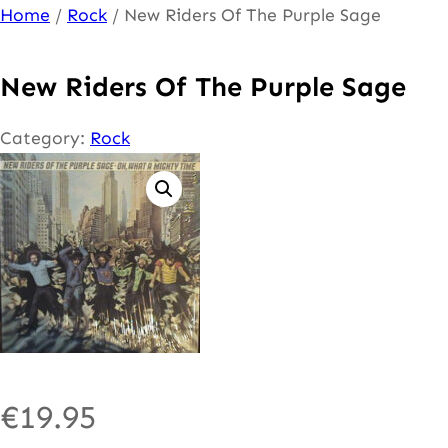
Ga
Home
/
Rock
/ New Riders Of The Purple Sage
naar
de
New Riders Of The Purple Sage
inhoud
Category:
Rock
€
19.95