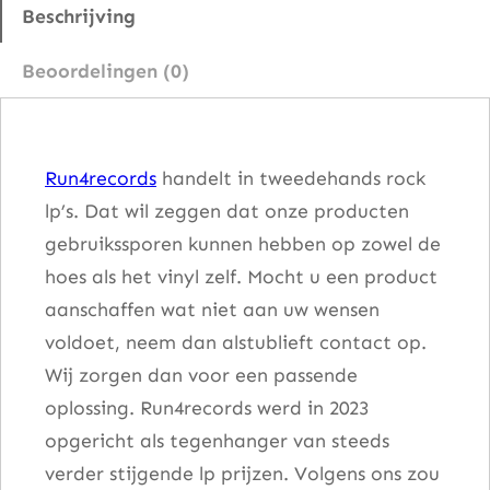
e
Beschrijving
P
Beoordelingen (0)
u
r
p
Run4records
handelt in tweedehands rock
l
lp’s. Dat wil zeggen dat onze producten
e
gebruikssporen kunnen hebben op zowel de
S
hoes als het vinyl zelf. Mocht u een product
a
aanschaffen wat niet aan uw wensen
g
voldoet, neem dan alstublieft contact op.
e
Wij zorgen dan voor een passende
a
oplossing. Run4records werd in 2023
a
opgericht als tegenhanger van steeds
n
verder stijgende lp prijzen. Volgens ons zou
t