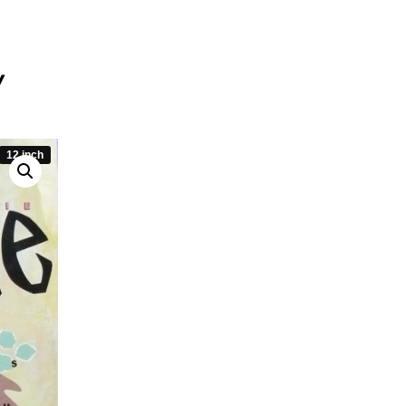
y
12 inch