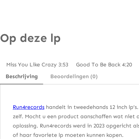
t
a
l
Op deze lp
i
e
C
o
Miss You Like Crazy 3:53 Good To Be Back 4:20
l
Beschrijving
Beoordelingen (0)
e
–
M
Run4records
handelt in tweedehands 12 inch lp’s
i
zelf. Mocht u een product aanschaffen wat niet 
s
oplossing. Run4records werd in 2023 opgericht al
s
of haar favoriete lp moeten kunnen kopen.
Y