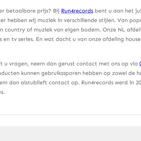
r betaalbare prijs? Bij
Run4records
bent u aan het ju
er hebben wij muziek in verschillende stijlen. Van pop
an country of muziek van eigen bodem. Onze NL afdeli
lms en tv series. En wat dacht u van onze afdeling hou
eft u vragen, neem dan gerust contact met ons op via
ducten kunnen gebruikssporen hebben op zowel de hoes
m dan alstublieft contact op. Run4records werd in 20
s.