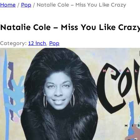
Ga
Home
/
Pop
/ Natalie Cole – Miss You Like Crazy
naar
de
Natalie Cole – Miss You Like Craz
inhoud
Category:
12 inch
, 
Pop