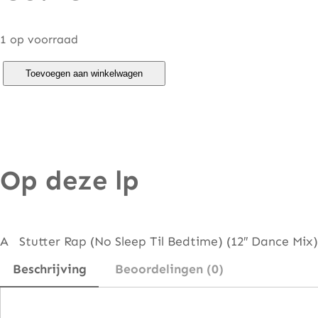
1 op voorraad
M
Toevoegen aan winkelwagen
o
r
r
i
Op deze lp
s
M
i
n
A Stutter Rap (No Sleep Til Bedtime) (12″ Dance Mix
o
Beschrijving
Beoordelingen (0)
r
A