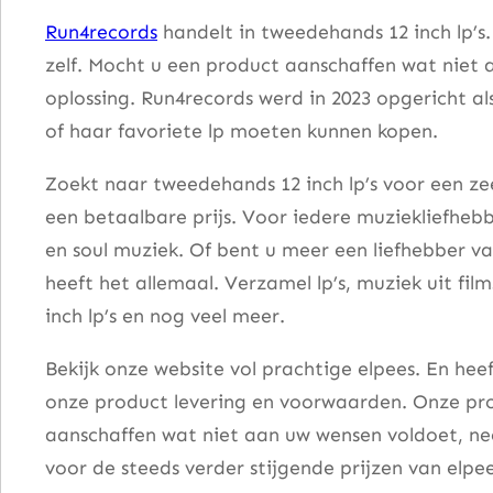
n
Run4records
handelt in tweedehands 12 inch lp’s
d
zelf. Mocht u een product aanschaffen wat niet 
T
oplossing. Run4records werd in 2023 opgericht al
h
of haar favoriete lp moeten kunnen kopen.
e
M
Zoekt naar tweedehands 12 inch lp’s voor een zee
a
een betaalbare prijs. Voor iedere muziekliefhebb
j
en soul muziek. Of bent u meer een liefhebber v
o
heeft het allemaal. Verzamel lp’s, muziek uit fi
r
inch lp’s en nog veel meer.
s
Bekijk onze website vol prachtige elpees. En he
–
onze product levering en voorwaarden. Onze pro
S
aanschaffen wat niet aan uw wensen voldoet, nee
t
voor de steeds verder stijgende prijzen van elpee
u