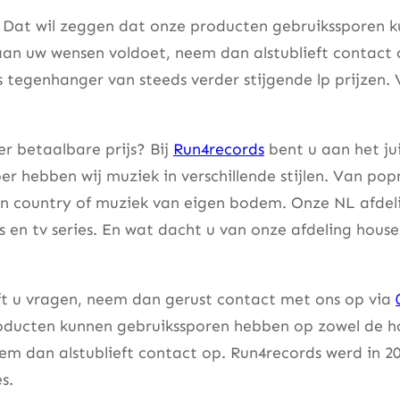
. Dat wil zeggen dat onze producten gebruikssporen k
aan uw wensen voldoet, neem dan alstublieft contact
s tegenhanger van steeds verder stijgende lp prijzen. 
r betaalbare prijs? Bij
Run4records
bent u aan het ju
er hebben wij muziek in verschillende stijlen. Van pop
an country of muziek van eigen bodem. Onze NL afdeli
lms en tv series. En wat dacht u van onze afdeling hou
eft u vragen, neem dan gerust contact met ons op via
ducten kunnen gebruikssporen hebben op zowel de hoes
m dan alstublieft contact op. Run4records werd in 20
s.