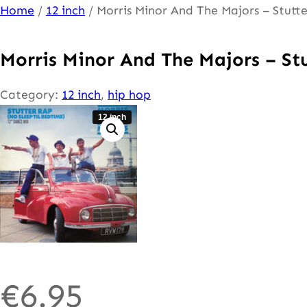
Ga
Home
/
12 inch
/ Morris Minor And The Majors – Stutt
naar
de
Morris Minor And The Majors – St
inhoud
Category:
12 inch
, 
hip hop
12 inch
€
6.95