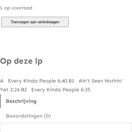
1 op voorraad
M
Toevoegen aan winkelwagen
i
n
t
J
Op deze lp
u
l
A Every Kinda People 6:40 B1 Ain’t Seen Nothin’
e
Yet 2:24 B2 Every Kinda People 6:35
p
s
Beschrijving
–
Beoordelingen (0)
E
v