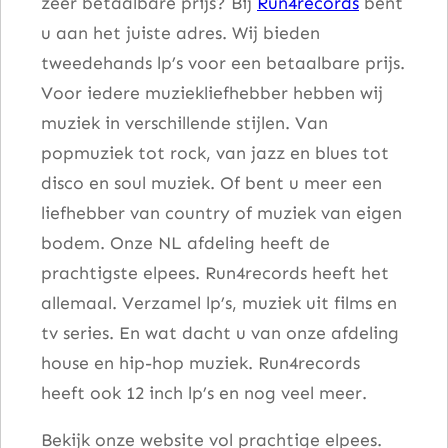
zeer betaalbare prijs? Bij
Run4records
bent
a
u aan het juiste adres. Wij bieden
n
tweedehands lp’s voor een betaalbare prijs.
t
Voor iedere muziekliefhebber hebben wij
a
muziek in verschillende stijlen. Van
l
popmuziek tot rock, van jazz en blues tot
disco en soul muziek. Of bent u meer een
liefhebber van country of muziek van eigen
bodem. Onze NL afdeling heeft de
prachtigste elpees. Run4records heeft het
allemaal. Verzamel lp’s, muziek uit films en
tv series. En wat dacht u van onze afdeling
house en hip-hop muziek. Run4records
heeft ook 12 inch lp’s en nog veel meer.
Bekijk onze website vol prachtige elpees.