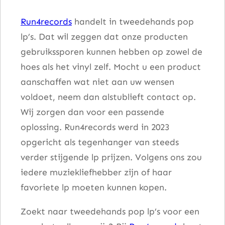
e
Run4records
handelt in tweedehands pop
r
lp’s. Dat wil zeggen dat onze producten
y
gebruikssporen kunnen hebben op zowel de
K
hoes als het vinyl zelf. Mocht u een product
i
aanschaffen wat niet aan uw wensen
n
voldoet, neem dan alstublieft contact op.
d
Wij zorgen dan voor een passende
a
oplossing. Run4records werd in 2023
P
opgericht als tegenhanger van steeds
e
verder stijgende lp prijzen. Volgens ons zou
o
iedere muziekliefhebber zijn of haar
p
favoriete lp moeten kunnen kopen.
l
e
Zoekt naar tweedehands pop lp’s voor een
a