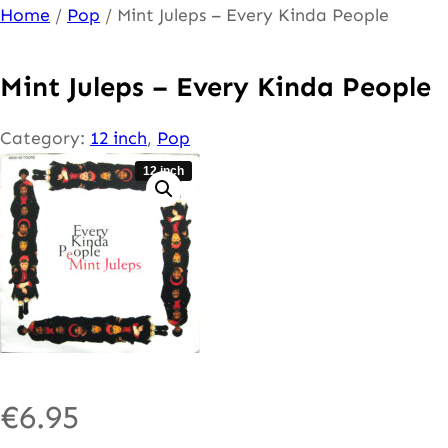
Ga
Home
/
Pop
/ Mint Juleps – Every Kinda People
naar
de
Mint Juleps – Every Kinda People
inhoud
Category:
12 inch
, 
Pop
12 inch
€
6.95