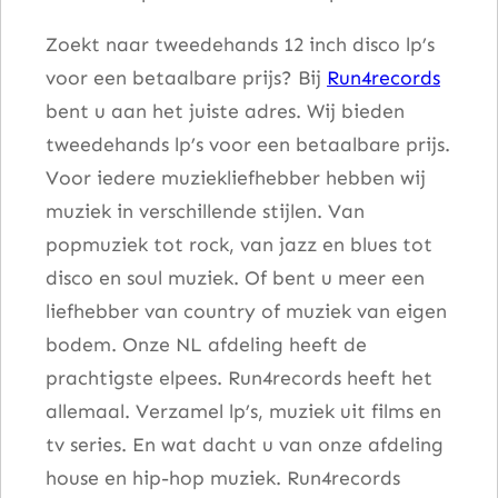
T
Zoekt naar tweedehands 12 inch disco lp’s
o
voor een betaalbare prijs? Bij
Run4records
g
bent u aan het juiste adres. Wij bieden
e
tweedehands lp’s voor een betaalbare prijs.
t
Voor iedere muziekliefhebber hebben wij
h
muziek in verschillende stijlen. Van
e
popmuziek tot rock, van jazz en blues tot
r
disco en soul muziek. Of bent u meer een
a
liefhebber van country of muziek van eigen
a
bodem. Onze NL afdeling heeft de
n
prachtigste elpees. Run4records heeft het
t
allemaal. Verzamel lp’s, muziek uit films en
a
tv series. En wat dacht u van onze afdeling
l
house en hip-hop muziek. Run4records