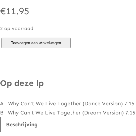
€
11.95
2 op voorraad
M
Toevoegen aan winkelwagen
i
k
e
A
Op deze lp
n
t
A Why Can’t We Live Together (Dance Version) 7:15
h
B Why Can’t We Live Together (Dream Version) 7:15
o
n
Beschrijving
y