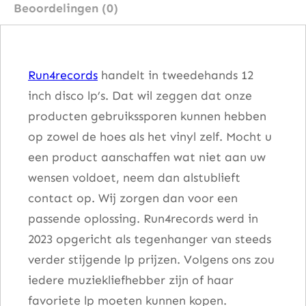
Beoordelingen (0)
–
W
h
Run4records
handelt in tweedehands 12
y
inch disco lp’s. Dat wil zeggen dat onze
C
producten gebruikssporen kunnen hebben
a
op zowel de hoes als het vinyl zelf. Mocht u
n
een product aanschaffen wat niet aan uw
'
wensen voldoet, neem dan alstublieft
t
contact op. Wij zorgen dan voor een
W
passende oplossing. Run4records werd in
e
2023 opgericht als tegenhanger van steeds
L
verder stijgende lp prijzen. Volgens ons zou
i
iedere muziekliefhebber zijn of haar
v
favoriete lp moeten kunnen kopen.
e