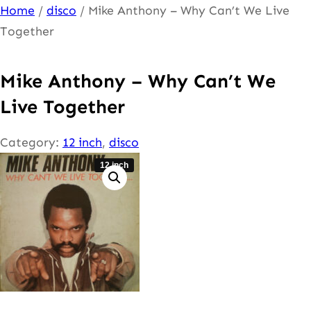
Ga
Home
/
disco
/ Mike Anthony – Why Can’t We Live
naar
Together
de
inhoud
Mike Anthony – Why Can’t We
Live Together
Category:
12 inch
, 
disco
12 inch