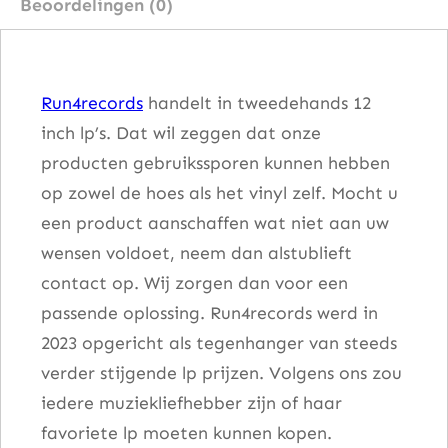
Beoordelingen (0)
e
B
a
Run4records
handelt in tweedehands 12
c
inch lp’s. Dat wil zeggen dat onze
k
producten gebruikssporen kunnen hebben
a
op zowel de hoes als het vinyl zelf. Mocht u
a
een product aanschaffen wat niet aan uw
n
wensen voldoet, neem dan alstublieft
t
contact op. Wij zorgen dan voor een
a
passende oplossing. Run4records werd in
l
2023 opgericht als tegenhanger van steeds
verder stijgende lp prijzen. Volgens ons zou
iedere muziekliefhebber zijn of haar
favoriete lp moeten kunnen kopen.