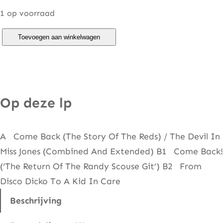
1 op voorraad
M
Toevoegen aan winkelwagen
i
g
h
t
Op deze lp
y
W
A Come Back (The Story Of The Reds) / The Devil In
a
Miss Jones (Combined And Extended) B1 Come Back!
h
(‘The Return Of The Randy Scouse Git’) B2 From
–
Disco Dicko To A Kid In Care
C
o
Beschrijving
m