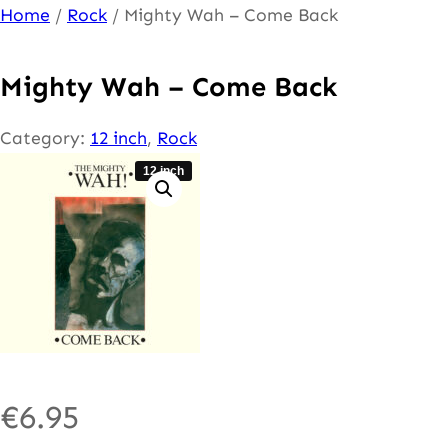
Ga
Home
/
Rock
/ Mighty Wah – Come Back
naar
de
Mighty Wah – Come Back
inhoud
Category:
12 inch
, 
Rock
12 inch
€
6.95