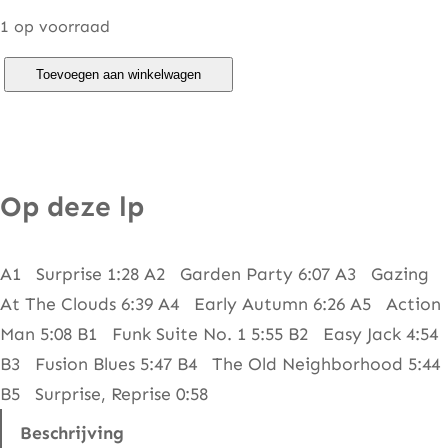
1 op voorraad
M
Toevoegen aan winkelwagen
e
z
z
o
Op deze lp
f
o
A1 Surprise 1:28 A2 Garden Party 6:07 A3 Gazing
r
At The Clouds 6:39 A4 Early Autumn 6:26 A5 Action
t
Man 5:08 B1 Funk Suite No. 1 5:55 B2 Easy Jack 4:54
e
B3 Fusion Blues 5:47 B4 The Old Neighborhood 5:44
–
B5 Surprise, Reprise 0:58
S
u
Beschrijving