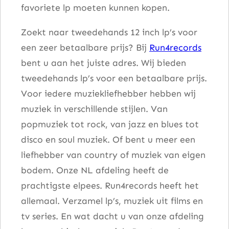
favoriete lp moeten kunnen kopen.
a
a
Zoekt naar tweedehands 12 inch lp’s voor
n
een zeer betaalbare prijs? Bij
Run4records
t
bent u aan het juiste adres. Wij bieden
a
tweedehands lp’s voor een betaalbare prijs.
l
Voor iedere muziekliefhebber hebben wij
muziek in verschillende stijlen. Van
popmuziek tot rock, van jazz en blues tot
disco en soul muziek. Of bent u meer een
liefhebber van country of muziek van eigen
bodem. Onze NL afdeling heeft de
prachtigste elpees. Run4records heeft het
allemaal. Verzamel lp’s, muziek uit films en
tv series. En wat dacht u van onze afdeling