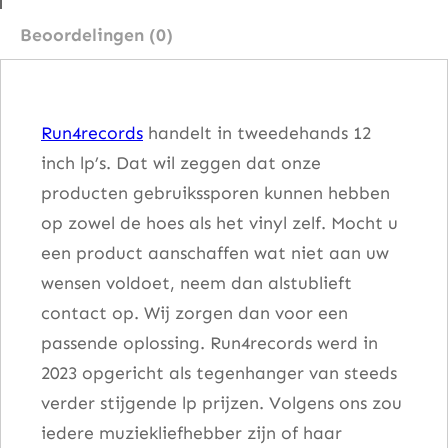
r
Beoordelingen (0)
p
r
i
Run4records
handelt in tweedehands 12
s
inch lp’s. Dat wil zeggen dat onze
e
producten gebruikssporen kunnen hebben
,
op zowel de hoes als het vinyl zelf. Mocht u
S
een product aanschaffen wat niet aan uw
u
wensen voldoet, neem dan alstublieft
r
contact op. Wij zorgen dan voor een
p
passende oplossing. Run4records werd in
r
2023 opgericht als tegenhanger van steeds
i
verder stijgende lp prijzen. Volgens ons zou
s
iedere muziekliefhebber zijn of haar
e