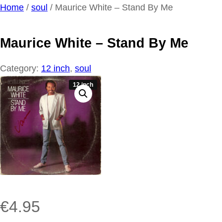
Ga
Home
/
soul
/ Maurice White – Stand By Me
naar
de
Maurice White – Stand By Me
inhoud
Category:
12 inch
, 
soul
12 inch
€
4.95