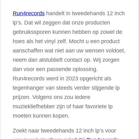
S
Run4records
handelt in tweedehands 12 inch
t
lp’s. Dat wil zeggen dat onze producten
a
gebruikssporen kunnen hebben op zowel de
n
hoes als het vinyl zelf. Mocht u een product
d
aanschaffen wat niet aan uw wensen voldoet,
B
neem dan alstublieft contact op. Wij zorgen
y
dan voor een passende oplossing.
M
Run4records werd in 2023 opgericht als
e
tegenhanger van steeds verder stijgende lp
a
prijzen. Volgens ons zou iedere
a
muziekliefhebber zijn of haar favoriete lp
n
moeten kunnen kopen.
t
a
Zoekt naar tweedehands 12 inch lp’s voor
l