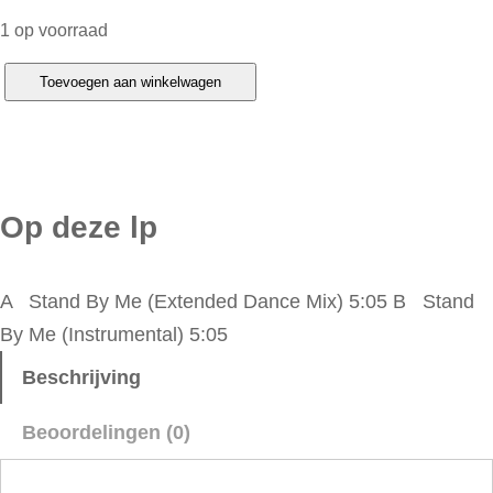
1 op voorraad
M
Toevoegen aan winkelwagen
a
u
r
i
Op deze lp
c
e
A Stand By Me (Extended Dance Mix) 5:05 B Stand
W
By Me (Instrumental) 5:05
h
i
Beschrijving
t
Beoordelingen (0)
e
–