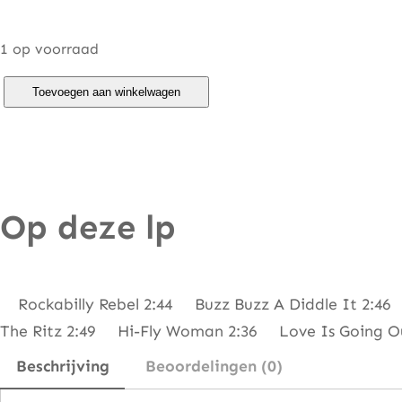
1 op voorraad
M
Toevoegen aan winkelwagen
a
t
c
h
Op deze lp
b
o
x
–
Rockabilly Rebel 2:44 Buzz Buzz A Diddle It 2:4
M
The Ritz 2:49 Hi-Fly Woman 2:36 Love Is Going Ou
a
Beschrijving
Beoordelingen (0)
t