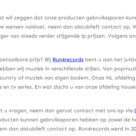
at wil zeggen dat onze producten gebruikssporen kunne
w wensen voldoet, neem dan alstublieft contact op. W
er van steeds verder stijgende lp prijzen. Volgens on
betaalbare prijs? Bij
Run4records
bent u aan het juist
bben wij muziek in verschillende stijlen. Van popmuzi
country of muziek van eigen bodem. Onze NL afdeling 
lms en tv series. En wat dacht u van onze afdeling hou
eft u vragen, neem dan gerust contact met ons op via
ducten kunnen gebruikssporen hebben op zowel de hoes
m dan alstublieft contact op. Run4records werd in 20