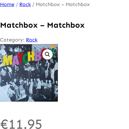
Ga
Home
/
Rock
/ Matchbox – Matchbox
naar
de
Matchbox – Matchbox
inhoud
Category:
Rock
€
11.95