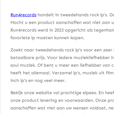
c
h
Run4records
handelt in tweedehands rock lp’s. D
b
Mocht u een product aanschaffen wat niet aan u
o
Run4records werd in 2023 opgericht als tegenhang
x
favoriete lp moeten kunnen kopen.
a
a
Zoekt naar tweedehands rock lp’s voor een zeer 
n
betaalbare prijs. Voor iedere muziekliefhebber he
t
soul muziek. Of bent u meer een liefhebber van 
a
heeft het allemaal. Verzamel lp’s, muziek uit fi
l
inch lp’s en nog veel meer.
Bekijk onze website vol prachtige elpees. En he
onze product levering en voorwaarden. Onze pro
aanschaffen wat niet aan uw wensen voldoet, nee