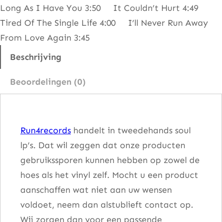
Long As I Have You 3:50 It Couldn’t Hurt 4:49
f
Tired Of The Single Life 4:00 I’ll Never Run Away
t
From Love Again 3:45
e
r
Beschrijving
M
Beoordelingen (0)
i
d
n
Run4records
handelt in tweedehands soul
i
lp’s. Dat wil zeggen dat onze producten
g
gebruikssporen kunnen hebben op zowel de
h
hoes als het vinyl zelf. Mocht u een product
t
aanschaffen wat niet aan uw wensen
a
voldoet, neem dan alstublieft contact op.
a
Wij zorgen dan voor een passende
n