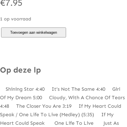
€
7.95
1 op voorraad
M
Toevoegen aan winkelwagen
a
n
h
a
Op deze lp
t
t
Shining Star 4:40 It’s Not The Same 4:40 Girl
a
Of My Dream 5:00 Cloudy, With A Chance Of Tears
n
4:48 The Closer You Are 3:19 If My Heart Could
s
Speak / One Life To Live (Medley) (5:35) If My
–
Heart Could Speak One Life To Live Just As
A