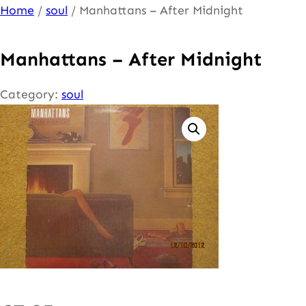
Ga
Home
/
soul
/ Manhattans – After Midnight
naar
de
Manhattans – After Midnight
inhoud
Category:
soul