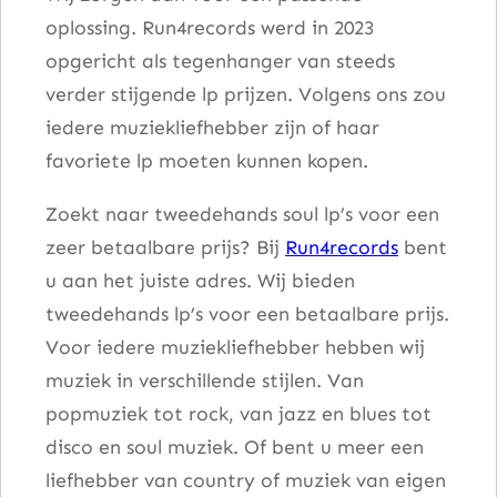
oplossing. Run4records werd in 2023
t
opgericht als tegenhanger van steeds
a
verder stijgende lp prijzen. Volgens ons zou
l
iedere muziekliefhebber zijn of haar
favoriete lp moeten kunnen kopen.
Zoekt naar tweedehands soul lp’s voor een
zeer betaalbare prijs? Bij
Run4records
bent
u aan het juiste adres. Wij bieden
tweedehands lp’s voor een betaalbare prijs.
Voor iedere muziekliefhebber hebben wij
muziek in verschillende stijlen. Van
popmuziek tot rock, van jazz en blues tot
disco en soul muziek. Of bent u meer een
liefhebber van country of muziek van eigen