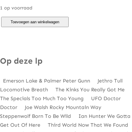
1 op voorraad
L
Toevoegen aan winkelwagen
i
v
e
I
Op deze lp
n
C
Emerson Lake & Palmer Peter Gunn Jethro Tull
o
Locomotive Breath The Kinks You Really Got Me
n
The Specials Too Much Too Young UFO Doctor
c
Doctor Joe Walsh Rocky Mountain Way
e
Steppenwolf Born To Be Wild Ian Hunter We Gotta
r
Get Out Of Here Third World Now That We Found
t