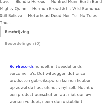
Love Blondie Heroes Manfred Mann Earth Band
a
Mighty Quinn Herman Brood & his Wild Romance
a
Still Believe Motorhead Dead Men Tell No Tales
n
The…
t
a
Beschrijving
l
Beoordelingen (0)
Run4records
handelt in tweedehands
verzamel lp’s. Dat wil zeggen dat onze
producten gebruikssporen kunnen hebben
op zowel de hoes als het vinyl zelf. Mocht u
een product aanschaffen wat niet aan uw
wensen voldoet, neem dan alstublieft