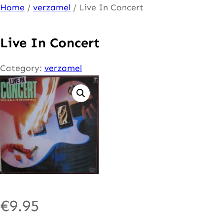
Ga
Home
/
verzamel
/ Live In Concert
naar
de
Live In Concert
inhoud
Category:
verzamel
€
9.95