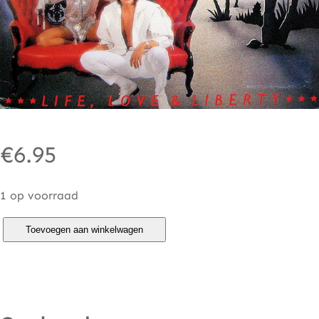
€
6.95
1 op voorraad
L
Toevoegen aan winkelwagen
i
f
e
,