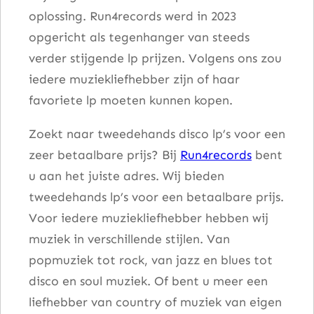
oplossing. Run4records werd in 2023
u
opgericht als tegenhanger van steeds
n
verder stijgende lp prijzen. Volgens ons zou
g
iedere muziekliefhebber zijn of haar
B
favoriete lp moeten kunnen kopen.
o
y
Zoekt naar tweedehands disco lp’s voor een
a
zeer betaalbare prijs? Bij
Run4records
bent
a
u aan het juiste adres. Wij bieden
n
tweedehands lp’s voor een betaalbare prijs.
t
Voor iedere muziekliefhebber hebben wij
a
muziek in verschillende stijlen. Van
l
popmuziek tot rock, van jazz en blues tot
disco en soul muziek. Of bent u meer een
liefhebber van country of muziek van eigen