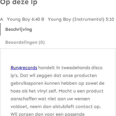
Op deze lp
L
o
A Young Boy 6:40 B Young Boy (Instrumental) 5:10
v
e
Beschrijving
&
Beoordelingen (0)
L
i
b
Run4records
handelt in tweedehands disco
e
lp’s. Dat wil zeggen dat onze producten
r
gebruikssporen kunnen hebben op zowel de
t
hoes als het vinyl zelf. Mocht u een product
y
aanschaffen wat niet aan uw wensen
–
voldoet, neem dan alstublieft contact op.
Y
Wij zorgen dan voor een passende
o