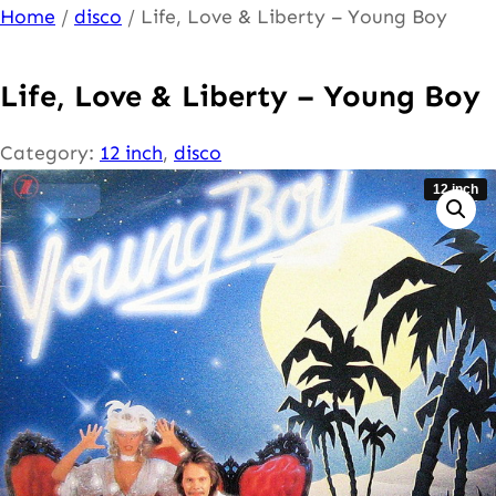
Ga
Home
/
disco
/ Life, Love & Liberty – Young Boy
naar
de
Life, Love & Liberty – Young Boy
inhoud
Category:
12 inch
, 
disco
12 inch