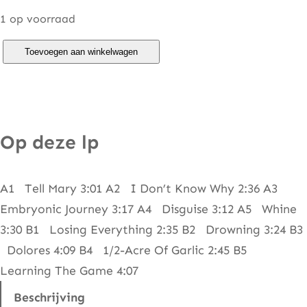
1 op voorraad
L
Toevoegen aan winkelwagen
e
o
K
o
Op deze lp
t
t
A1 Tell Mary 3:01 A2 I Don’t Know Why 2:36 A3
k
Embryonic Journey 3:17 A4 Disguise 3:12 A5 Whine
e
3:30 B1 Losing Everything 2:35 B2 Drowning 3:24 B3
–
Dolores 4:09 B4 1/2-Acre Of Garlic 2:45 B5
B
Learning The Game 4:07
a
l
Beschrijving