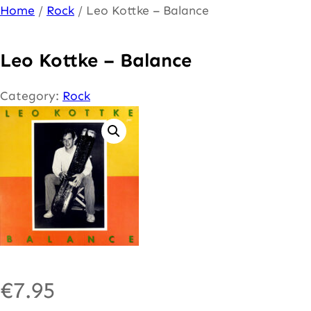
Ga
Home
/
Rock
/ Leo Kottke – Balance
naar
de
Leo Kottke – Balance
inhoud
Category:
Rock
€
7.95