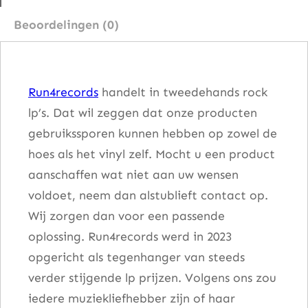
a
Beoordelingen (0)
n
c
e
Run4records
handelt in tweedehands rock
a
lp’s. Dat wil zeggen dat onze producten
a
gebruikssporen kunnen hebben op zowel de
n
hoes als het vinyl zelf. Mocht u een product
t
aanschaffen wat niet aan uw wensen
a
voldoet, neem dan alstublieft contact op.
l
Wij zorgen dan voor een passende
oplossing. Run4records werd in 2023
opgericht als tegenhanger van steeds
verder stijgende lp prijzen. Volgens ons zou
iedere muziekliefhebber zijn of haar