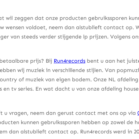
at wil zeggen dat onze producten gebruikssporen kunne
w wensen voldoet, neem dan alstublieft contact op. W
er van steeds verder stijgende lp prijzen. Volgens on
betaalbare prijs? Bij
Run4records
bent u aan het juist
bben wij muziek in verschillende stijlen. Van popmuzi
country of muziek van eigen bodem. Onze NL afdeling 
lms en tv series. En wat dacht u van onze afdeling hou
eft u vragen, neem dan gerust contact met ons op via
ducten kunnen gebruikssporen hebben op zowel de hoes
m dan alstublieft contact op. Run4records werd in 20