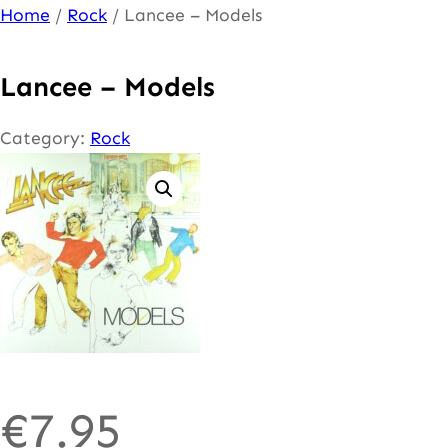
Ga
Home
/
Rock
/ Lancee – Models
naar
de
Lancee – Models
inhoud
Category:
Rock
€
7.95