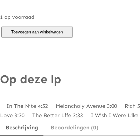
1 op voorraad
L
Toevoegen aan winkelwagen
a
n
c
e
Op deze lp
e
–
M
o
In The Nite 4:52 Melancholy Avenue 3:00 Rich 5:
d
Love 3:30 The Better Life 3:33 I Wish I Were Lik
e
Beschrijving
Beoordelingen (0)
l