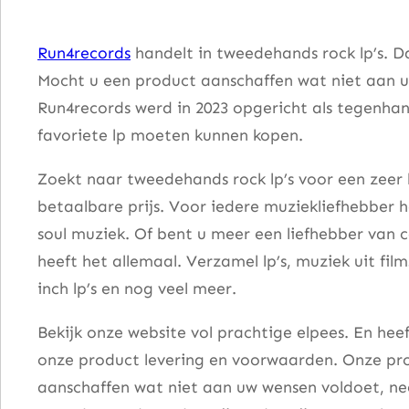
s
a
Run4records
handelt in tweedehands rock lp’s. D
a
Mocht u een product aanschaffen wat niet aan u
n
Run4records werd in 2023 opgericht als tegenhang
t
favoriete lp moeten kunnen kopen.
a
l
Zoekt naar tweedehands rock lp’s voor een zeer 
betaalbare prijs. Voor iedere muziekliefhebber he
soul muziek. Of bent u meer een liefhebber van 
heeft het allemaal. Verzamel lp’s, muziek uit fi
inch lp’s en nog veel meer.
Bekijk onze website vol prachtige elpees. En he
onze product levering en voorwaarden. Onze pro
aanschaffen wat niet aan uw wensen voldoet, nee